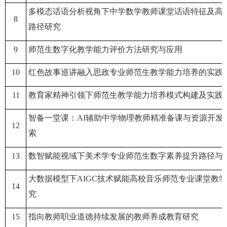
多模态话语分析视角下中学数学教师课堂话语特征
及高
8
路径研究
9
师范生数字化教学能力评价方法研究与应用
10
红色故事巡讲融入思政专业师范生教学能力培养的实践
11
教育家精神引领下师范生教学能力培养模式构建及实践
智备一堂课：
AI辅助中学物理教师精准备课与资源开发
12
索
13
数智赋能视域下美术学专业师范生数字素养提升路径与
大数据模型下
AIGC技术赋能高校音乐师范专业课堂教
14
究
15
指向教师职业道德持续发展的教师养成教育研究