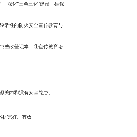
程，深化
“
三会三化
”
建设，确保
经常性的防火安全宣传教育与
患整改登记本；
④
宣传教育培
源关闭和没有安全隐患。
器材完好、有效。