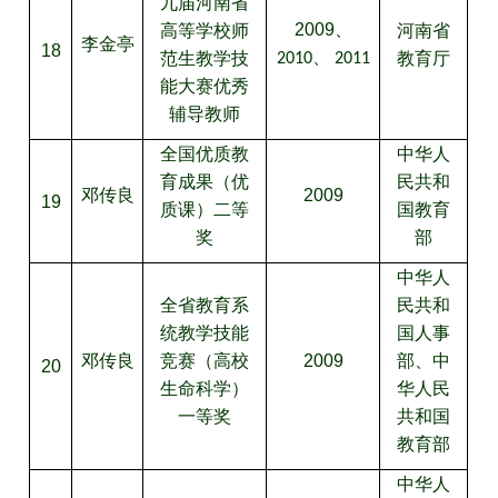
九届河南省
2009、
高等学校师
河南省
李金亭
18
、
范生教学技
教育厅
2010
2011
能大赛优秀
辅导教师
全国优质教
中华人
育成果（优
民共和
邓传良
2009
19
质课）二等
国教育
奖
部
中华人
全省教育系
民共和
统教学技能
国人事
邓传良
竞赛（高校
2009
部、中
20
生命科学）
华人民
一等奖
共和国
教育部
中华人