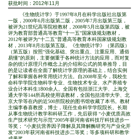
获批时间：2012年11月
《生物统计学》
于
1997
年
8
月
在科学出版社
出版第
一版，
2000
年
6
月出版第二版，
2005
年
7
月出版第三版，
被评为
21
世纪高等院校教材，
2008
年
5
月出版第四版，被
评为教育部普通高等教育
“
十一五
”
国家级规划教材
，
2012
年被评为“十二五”普通高等教育本科国家级规划教
材，
2013
年
8
月出版第五版
。《生物统计学》
（第四版）
（第
五
版）按照
“
强化基础、突出重点、注重应用、通俗
易懂
”
的原则，主要侧重于各种统计方法的应用，而对复
杂的统计原理只作概念上的介绍和公式的简单推导，目
的是让读者在全面了解统计学原理的基础上，结合实例
了解和掌握各种常用统计方法。
自
2008
年至今，我校生
命科学学院生物科学专业、生物技术专业、水产养殖专
业合计本科生
1
8
00
余人。
全国
有
包括
浙江大学、上海交
通大学等
144
所
高校使用该教材
，全国包括清华大学、北
京大学等在内的近
500
所院校的图书馆收藏了本书。
教材
主编
李春喜
教授，博士，现任生命科学学院院长。长期
从事生物统计教学和科研工作，先后获得
“
小麦优质高效
生产技术研究与示范
”2005
年获河南省科技厅科技进步一
等奖；
“
小麦抗营养因子降解及其降解酶研究与产业化开
发
”2003
年获河南省科技进步二等奖；
等多项科研和教学
成果奖。