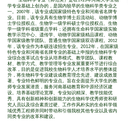
1923
学专业基础上创办的，是国内较早的生物科学类专业之
一。
年，该专业成国家级特色专业和河南省名牌专
2007
业。目前，该专业具有生物学博士后流动站、动物学博
士学位授权点、生物学一级学科硕士学位授权点、生物
学一级学科省级重点学科；还拥有生命科学国家级实验
教学示范中心、遗传学、动物学国家级精品课程、动物
学国家级教学团队、普通生物学国家级双语课程。
2012
年，该专业作为本硕连读招生专业。
2012
年，
在国家级
特色专业和河南省名牌专业的基础上申报的生物科学专
业综合改革试点专业从培养模式、教学团队、课程教
材、教学方式、教学管理等专业发展重要环节进行综合
改革，目的是促进我校生物科学人才培养水平的整体提
升，将生物科学专业建设成教育理念先进、建设成效显
著、专业特色鲜明的专业点。旨在
全面提升大学生的教
和中原经济区建
师专业发展潜质，服务河南基础教育
设
教学技能优
。培养基础理论宽厚、专业知识精深、
秀、
和研
具有创新精神和创新能力的生物科学优秀师资
究人员以及
的生命科学领
综合素质过硬、工作作风朴实
域优秀工程师并同时带动和引领我校其他专业以及省内
同类专业的改革和建设。