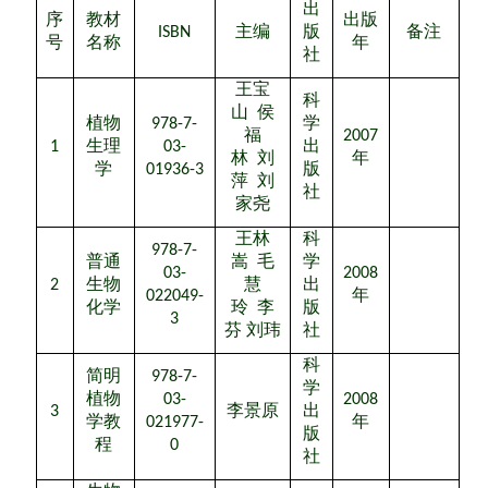
出
序
教材
出版
ISBN
主编
版
备注
号
名称
年
社
王宝
科
山
侯
植物
978-7-
学
福
2007
1
生理
03-
出
林
刘
年
学
01936-3
版
萍
刘
社
家尧
王林
科
978-7-
普通
嵩
毛
学
03-
2008
2
生物
慧
出
022049-
年
化学
玲
李
版
3
芬
刘玮
社
科
简明
978-7-
学
植物
03-
2008
3
李景原
出
学教
021977-
年
版
程
0
社