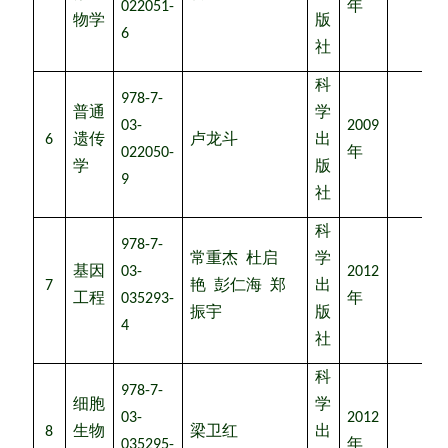
年
022051-
物学
版
6
社
科
978-7-
普通
学
03-
2009
6
遗传
卢龙斗
出
022050-
年
学
版
9
社
科
978-7-
常重杰
杜启
学
基因
03-
2012
7
艳
彭仁海
郑
出
工程
035293-
年
振宇
版
4
社
科
978-7-
细胞
学
03-
2012
8
生物
梁卫红
出
035295-
年