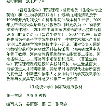
获批时间：2010年7月
《普通生物学》双语课程（曾用名为《生物学专业
英语》和《生物学英汉双语》）最早由周延清教授于
1996
年开始对我校生命科学学院
94
级本科生开设。
2009
年度申请校级双语课程和教改项目时更名为
《生物学英
汉双语课程》，2010
年申请
国家级双语教学示范课程建
设项目时又更名为《普通生物学》。2007
年以来，该课
程先后为生命科学学院生物科学、生物技术和水产养殖
专业以及新联学院生物技术专业开设。
课程负责人周延
清教授曾获得河南省优秀科技特派员、河南省优秀中青
年骨干教师、河南省教育系统教学技能竞赛二等奖、河
南省科技进步二等奖等多项荣誉和成果。《普通生物
学》双语课程课程建设和实践时间长，学生受益面大，
能够促进人才培养质量，其结果对培养现代社会所需要
的复合型、创新型生物学人才及推动生物学实践教学的
改革与发展具有指导意义和推广应用价值。
《生物统计学》国家级规划教材
第一主编：李春喜 教授
编写人员：姜丽娜 邵 云 张黛静