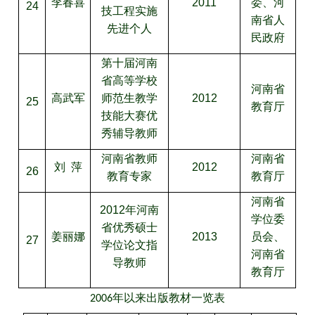
李春喜
2011
委、河
24
技工程实施
南省人
先进个人
民政府
第十届河南
省高等学校
河南省
高武军
师范生教学
2012
25
教育厅
技能大赛优
秀辅导教师
河南省教师
河南省
刘 萍
2012
26
教育专家
教育厅
河南省
2012
年河南
学位委
省优秀硕士
姜丽娜
2013
员会、
27
学位论文指
河南省
导教师
教育厅
年以来出版教材一览表
2006