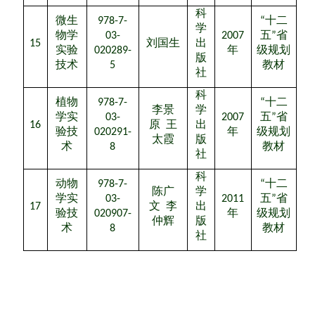
科
微生
978-7-
“
十二
学
物学
03-
2007
五
”
省
15
刘国生
出
实验
020289-
年
级规划
版
技术
5
教材
社
科
植物
978-7-
“
十二
李景
学
学实
03-
2007
五
”
省
16
原
王
出
验技
020291-
年
级规划
太霞
版
术
8
教材
社
科
动物
978-7-
“
十二
陈广
学
学实
03-
2011
五
”
省
17
文
李
出
验技
020907-
年
级规划
仲辉
版
术
8
教材
社