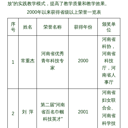
放”的实践教学模式，提高了教学质量和教学效果。
2000年以来获得省级以上荣誉一览表
序
颁奖单
姓名
荣誉名称
获得年份
号
位
河南省
科协，
河南省优秀
河南省
常重杰
青年科技专
2000
科技
1
家
厅，河
南省人
事厅
河南省
妇女联
第二届“河南
合会、
刘 萍
省百名巾帼
2001
2
河南省
科技英才”
科学技