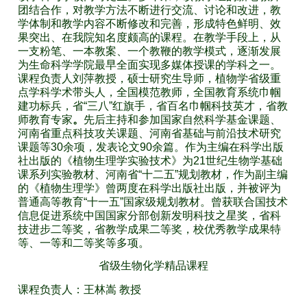
团结合作，对教学方法不断进行交流、讨论和改进，教
学体制和教学内容不断修改和完善，形成特色鲜明、效
果突出、在我院知名度颇高的课程。在教学手段上，从
一支粉笔、一本教案、一个教鞭的教学模式，逐渐发展
为生命科学学院最早全面实现多媒体授课的学科之一。
课程负责人刘萍教授，硕士研究生导师，植物学省级重
点学科学术带头人，全国模范教师，全国教育系统巾帼
建功标兵，省“三八”红旗手，省百名巾帼科技英才，省教
师教育专家
。
先后主持和参加国家自然科学基金课题、
河南省重点科技攻关课题、河南省基础与前沿技术研究
课题等30余项，发表论文90余篇。作为主编在科学出版
社出版的《植物生理学实验技术》为21世纪生物学基础
课系列实验教材、河南省“十二五”规划教材，作为副主编
的《植物生理学》曾两度在科学出版社出版，并被评为
普通高等教育“十一五”国家级规划教材。曾获联合国技术
信息促进系统中国国家分部创新发明科技之星奖，省科
技进步二等奖，省教学成果二等奖，校优秀教学成果特
等、一等和二等奖等多项。
省级生物化学精品课程
课程负责人：王林嵩 教授