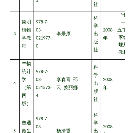
3
社
“十
科
简明
978-7-
一
学
植物
03-
2008
五”国
3
李景原
出
家级
学教
021977-
年
版
规划
程
0
社
教材
生物
科
统计
978-7-
学
学
03-
李春喜
邵
2008
4
出
（第
021573-
云
姜丽娜
年
版
四
4
社
版）
科
978-7-
普通
学
03-
2008
5
微生
杨清香
出