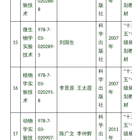
020288-
年
验技
版
划教
8
术
社
材
科
“
十二
微生
978-7-
学
五
”
省
物学
03-
2007
15
刘国生
出
级规
实验
020289-
年
版
划教
技术
5
社
材
科
“
十二
植物
978-7-
学
五
”
省
学实
03-
2007
16
李景原
王太霞
出
级规
验技
020291-
年
版
划教
术
8
社
材
科
“
十二
动物
978-7-
学
五
”
省
学实
03-
2011
17
陈广文
李仲辉
出
级规
验技
020907-
年