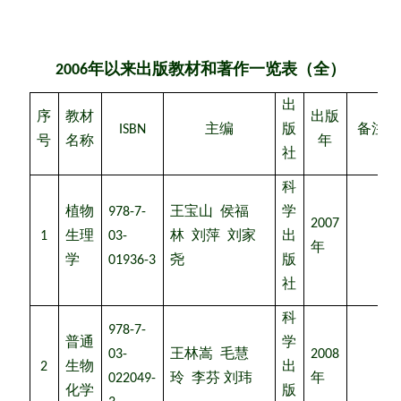
年以来出版教材
和著作
（全）
2006
一览表
出
序
教材
出版
ISBN
主编
版
备注
号
名称
年
社
科
植物
978-7-
王宝山
侯福
学
2007
1
生理
03-
林
刘萍
刘家
出
年
学
01936-3
尧
版
社
科
978-7-
普通
学
03-
王林嵩
毛慧
2008
2
生物
出
022049-
玲
李芬
刘玮
年
化学
版