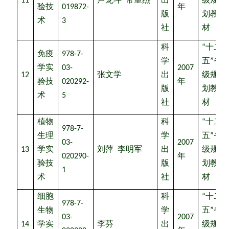
11
卢龙斗
常重杰
出
级规
验技
019872-
年
版
划教
术
3
社
材
科
“
十二
免疫
978-7-
学
五
”
省
学实
03-
2007
12
张文学
出
级规
验技
020292-
年
版
划教
术
5
社
材
植物
科
“
十二
978-7-
生理
学
五
”
省
03-
2007
13
学实
刘萍
李明军
出
级规
020290-
年
验技
版
划教
1
术
社
材
细胞
科
“
十二
978-7-
生物
学
五
”
省
03-
2007
14
学实
李芬
出
级规