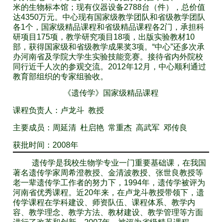
米的生物标本馆；现有仪器设备2788台（件），总价值
达4350万元。中心现有国家级教学团队和省级教学团队
各1个，国家级精品课程和省级精品课程各2门，承担科
研项目175项，教学研究项目18项，出版实验教材10
部，获得国家级和省级教学成果奖3项。“中心”还多次承
办河南省及学院大学生实验技能竞赛。接待省内外院校
同行近千人次的参观交流。2012年12月，中心顺利通过
教育部组织的专家组验收。
《遗传学》国家级精品课程
课程负责人：卢龙斗 教授
主要成员：周延清 杜启艳 常重杰 高武军 邓传良
获批时间：2008年
遗传学是我校生物学专业一门重要基础课，在我国
著名遗传学家周希澄教授、金清波教授、张世良教授等
老一辈遗传学工作者的努力下，1994年，遗传学被评为
河南省优秀课程。近20年来，在卢龙斗教授带领下，遗
传学课程在学科建设、师资队伍、课程体系、教学内
容、教学理念、教学方法、教材建设、教学管理等方面