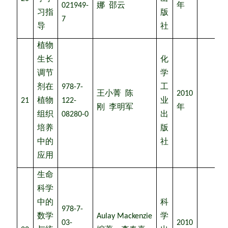
021949-
娜
邵云
年
习指
版
7
导
社
植物
生长
化
调节
学
剂在
978-7-
工
王小菁
陈
2010
21
植物
122-
业
刚
李明军
年
组织
08280-0
出
培养
版
中的
社
应用
生命
科学
中的
科
978-7-
数学
Aulay Mackenzie
学
03-
2010