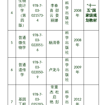
生物
科
统计
978-7-
李春
“
十一
学
学
03-
喜
邵
2008
五
”
国
4
出
（第
021573-
云
姜
年
家级规
版
四
4
丽娜
划教材
社
版）
科
978-7-
普通
学
03-
2008
5
微生
杨清香
出
年
022051-
物学
版
6
社
科
978-7-
普通
学
03-
2009
6
遗传
卢龙斗
出
022050-
年
学
版
9
社
常重
杰
杜
科
978-7-
启
学
基因
03-
2012
7
艳
彭
出
工程
035293-
年