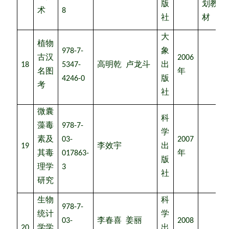
版
划教
术
8
社
材
大
植物
978-7-
象
古汉
2006
18
5347-
高明乾
卢龙斗
出
名图
年
4246-0
版
考
社
微囊
科
藻毒
978-7-
学
素及
03-
2007
19
李效宇
出
其毒
017863-
年
版
理学
3
社
研究
生物
科
978-7-
统计
学
03-
李春喜
姜丽
2008
20
学学
出