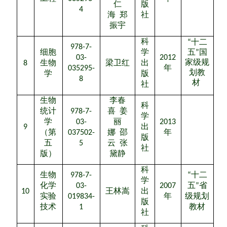
仁
版
4
海
郑
社
振宇
科
“十二
978-7-
细胞
学
五”国
03-
2012
家级规
8
生物
梁卫红
出
035295-
年
划教
学
版
8
材
社
生物
李春
科
统计
978-7-
喜
姜
学
学
03-
丽
2013
9
出
（第
037502-
娜
邵
年
版
五
5
云
张
社
版）
黛静
科
生物
978-7-
“
十二
学
化学
03-
2007
五
”
省
10
王林嵩
出
实验
019834-
年
级规划
版
技术
1
教材
社