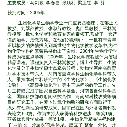
主要成员：马剑敏 李春喜 张顺利 梁卫红 李 芬
获批时间：2005年
生物化学是生物学专业一门重要基础课，在郁正民
教授、刘翠然教授、张淑芬教授、庞广昌教授、王林嵩
教授等一批知名学者和教育专家的带领下,形成了一套严
谨的治学、治教方略。在他们的影响下，一批有志青年
正以极大的热情投入到新世纪生物化学教学改革中,为生
物化学学科的繁荣昌盛做出了贡献。2004年生物化学学
科成为校重点学科。2005年，生物化学课程被评为省级
精品课程。课程负责人王林嵩教授，博士生导师，生物
化学及分子生物学硕士点牵头导师，动物学河南省教育
厅学术技术带头人，河南省重点学科生物化学学科带头
人。承担本科生和研究生的《生物化学》、《生物化学
实验》、《高级生物化学》等主干课程的教学工作。先
后主持或完成了国家自然科学基金、河南省自然科学基
金、国家科技部政府间科技合作、河南省科技攻关等项
目的研究工作。在萝卜过氧化物酶的研究方面取得了一
系列有创新性的研究成果。目前已在国内外著名期刊发
表论文５0篇。作为主持人获得省科技进步二等奖1项、
获省优秀教学成果一等奖1项。 生物化学精品课程构建
了“两阶段、分层次”教学体系、建立了“整合－分化－开