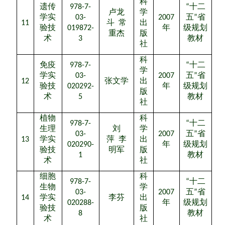
科
遗传
978-7-
“
十二
卢龙
学
学实
03-
2007
五
”
省
11
斗
常
出
验技
019872-
年
级规划
重杰
版
术
3
教材
社
科
免疫
978-7-
“
十二
学
学实
03-
2007
五
”
省
12
张文学
出
验技
020292-
年
级规划
版
术
5
教材
社
植物
科
978-7-
“
十二
生理
刘
学
03-
2007
五
”
省
13
学实
萍
李
出
020290-
年
级规划
验技
明军
版
1
教材
术
社
细胞
科
978-7-
“
十二
生物
学
03-
2007
五
”
省
14
学实
李芬
出
020288-
年
级规划
验技
版
8
教材
术
社