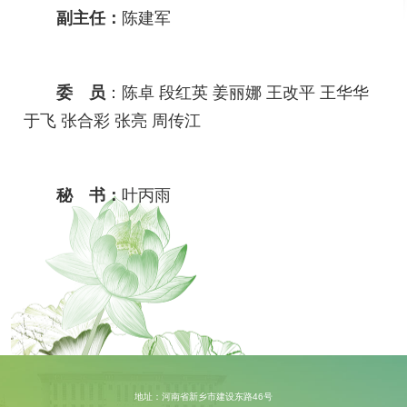
副主任：
陈建军
委 员
：
陈卓 段红英 姜丽娜 王改平 王华华
于飞 张合彩 张亮 周传江
秘 书：
叶丙雨
地址：河南省新乡市建设东路46号