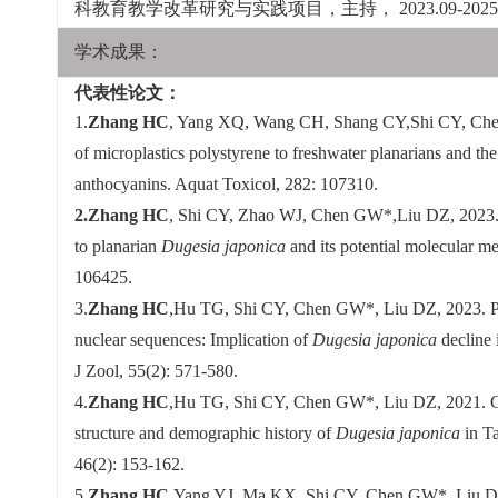
科教育教学改革研究与实践项目，主持， 2023.09-2025
学术成果：
代表性论文：
1.
Zhang HC
, Yang XQ, Wang CH, Shang CY,Shi CY, Che
of microplastics polystyrene to freshwater planarians and the 
anthocyanins. Aquat Toxicol, 282: 107310.
2.Zhang HC
, Shi CY, Zhao WJ, Chen GW*,Liu DZ, 2023. T
to planarian
Dugesia japonica
and its potential molecular m
106425.
3.
Zhang HC
,Hu TG, Shi CY, Chen GW*, Liu DZ, 2023. Po
nuclear sequences: Implication of
Dugesia japonica
decline 
J Zool, 55(2): 571-580.
4.
Zhang HC
,Hu TG, Shi CY, Chen GW*, Liu DZ, 2021. Gen
structure and demographic history of
Dugesia japonica
in Ta
46(2): 153-162.
5.
Zhang HC
,Yang YJ, Ma KX, Shi CY, Chen GW*, Liu DZ,