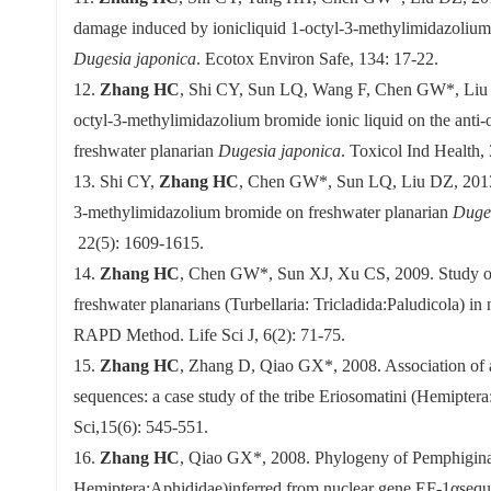
damage induced by ionicliquid 1-octyl-3-methylimidazolium
Dugesia japonica
. Ecotox Environ Safe, 134: 17-22.
12.
Zhang HC
, Shi CY, Sun LQ, Wang F, Chen GW*, Liu D
octyl-3-methylimidazolium bromide ionic liquid on the anti-
freshwater planarian
Dugesia japonica
. Toxicol Ind Health,
13. Shi CY,
Zhang HC
, Chen GW*, Sun LQ, Liu DZ, 2013. 
3-methylimidazolium bromide on freshwater planarian
Duges
22(5): 1609-1615.
14.
Zhang HC
, Chen GW*, Sun XJ, Xu CS, 2009. Study on 
freshwater planarians (Turbellaria: Tricladida:Paludicola) in 
RAPD Method. Life Sci J, 6(2): 71-75.
15.
Zhang HC
, Zhang D, Qiao GX*, 2008. Association of 
sequences: a case study of the tribe Eriosomatini (Hemipter
Sci,15(6): 545-551.
16.
Zhang HC
, Qiao GX*, 2008. Phylogeny of Pemphiginae
Hemiptera:Aphididae)inferred from nuclear gene EF-1αsequ