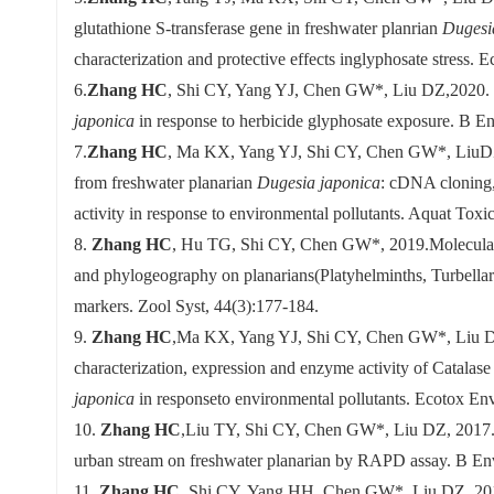
glutathione S-transferase gene in freshwater planrian
Dugesi
characterization and protective effects inglyphosate stress. 
6.
Zhang HC
, Shi CY, Yang YJ, Chen GW*, Liu DZ,2020. 
japonica
in response to herbicide glyphosate exposure. B 
7.
Zhang HC
, Ma KX, Yang YJ, Shi CY, Chen GW*, Li
from freshwater planarian
Dugesia japonica
: cDNA cloning
activity in response to environmental pollutants. Aquat Toxi
8.
Zhang HC
, Hu TG, Shi CY, Chen GW*, 2019.Molecular s
and phylogeography on planarians(Platyhelminths, Turbellari
markers. Zool Syst, 44(3):177-184.
9.
Zhang HC
,Ma KX, Yang YJ, Shi CY, Chen GW*, Liu DZ
characterization, expression and enzyme activity of Catalas
japonica
in responseto environmental pollutants. Ecotox Env
10.
Zhang HC
,Liu TY, Shi CY, Chen GW*, Liu DZ, 2017. 
urban stream on freshwater planarian by RAPD assay. B En
11.
Zhang HC
, Shi CY, Yang HH, Chen GW*, Liu DZ, 20