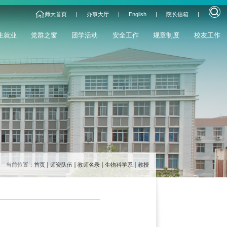
师大首页
|
办事大厅
|
English
|
院长信箱
|
生就业
党群之窗
团学活动
安全工作
规章制度
校友工作
当前位置：
首页
师资队伍
教师名录
生物科学系
教授