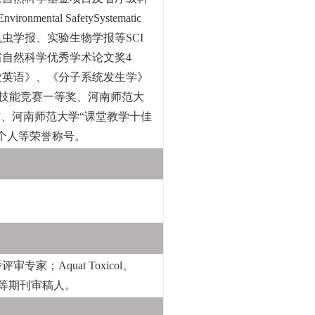
ronmental SafetySystematic
毒理学报、昆虫学报、实验生物学报等SCI
省自然科学优秀学术论文奖4
业英语》、《分子系统发生学》
学技能竞赛一等奖、河南师范大
”、河南师范大学“课堂教学十佳
进个人等荣誉称号。
；Aquat Toxicol、
物学杂志》等期刊审稿人。