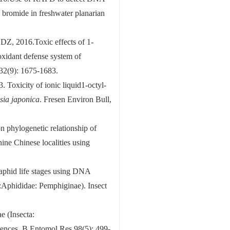
 bromide in freshwater planarian
Z, 2016.Toxic effects of 1-
oxidant defense system of
 32(9): 1675-1683.
Toxicity of ionic liquid1-octyl-
ia japonica
. Fresen Environ Bull,
phylogenetic relationship of
nine Chinese localities using
aphid life stages using DNA
a:Aphididae: Pemphiginae). Insect
 (Insecta:
ences. B Entomol Res,98(5): 499-