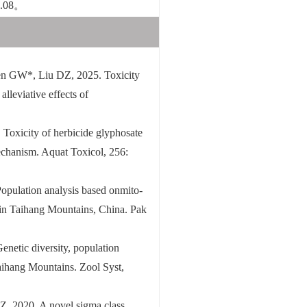
.08。
n GW*, Liu DZ, 2025. Toxicity
alleviative effects of
oxicity of herbicide glyphosate
echanism. Aquat Toxicol, 256:
pulation analysis based onmito-
in Taihang Mountains, China. Pak
etic diversity, population
ihang Mountains. Zool Syst,
 2020. A novel sigma class