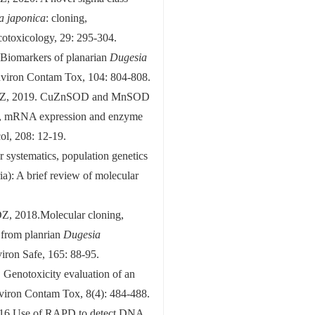
a japonica
: cloning,
Ecotoxicology, 29: 295-304.
Biomarkers of planarian
Dugesia
Environ Contam Tox, 104: 804-808.
uDZ, 2019. CuZnSOD and MnSOD
, mRNA expression and enzyme
col, 208: 12-19.
ystematics, population genetics
a): A brief review of molecular
, 2018.Molecular cloning,
e from planrian
Dugesia
iron Safe, 165: 88-95.
Genotoxicity evaluation of an
viron Contam Tox, 8(4): 484-488.
16.Use of RAPD to detect DNA