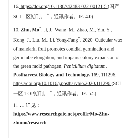
16.
https://doi.org/10.1186/s42483-022-00121-5
(国产
*
SCI二区期刊。
，通讯作者。IF: 4.0)
*
10.
Zhu, Mo
, Ji, J., Wang, M., Zhao, M., Yin, Y.,
*
Kong, J., Liu, M., Li, Yong-Fang
, 2020. Cuticular wax
of mandarin fruit promotes conidial germination and
germ tube elongation, and impairs colony expansion of
the green mold pathogen,
Penicillium digitatum
.
Postharvest Biology and Technology.
169, 111296.
https://doi.org/10.1016/j.postharvbio.2020.111296
(SCI
*
一区 TOP期刊。
，通讯作者。IF: 5.5)
11-… 详见：
https://www.researchgate.net/profile/Mo-Zhu-
zhumo/research