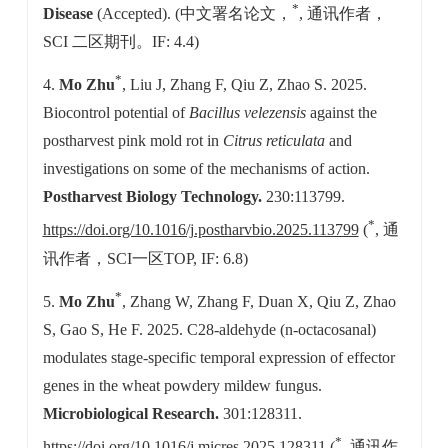
*
Disease
(Accepted). (中文署名论文，
, 通讯作者，
SCI 二区期刊。IF: 4.4)
*
4.
Mo Zhu
, Liu J, Zhang F, Qiu Z, Zhao S. 2025.
Biocontrol potential of
Bacillus velezensis
against the
postharvest pink mold rot in
Citrus reticulata
and
investigations on some of the mechanisms of action.
Postharvest Biology Technology.
230:113799.
*
https://doi.org/10.1016/j.postharvbio.2025.113799
(
, 通
讯作者，SCI一区TOP, IF: 6.8)
*
5.
Mo Zhu
, Zhang W, Zhang F, Duan X, Qiu Z, Zhao
S, Gao S, He F. 2025. C28-aldehyde (n-octacosanal)
modulates stage-specific temporal expression of effector
genes in the wheat powdery mildew fungus.
Microbiological Research.
301:128311.
*
https://doi.org/10.1016/j.micres.2025.128311
(
, 通讯作