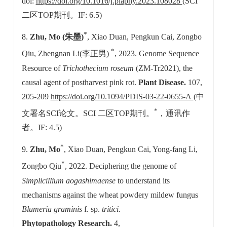
doi:
https://doi.org/10.1016/j.plaphy.2023.108028
(SCI
二区TOP期刊。IF: 6.5)
*
8.
Zhu, Mo (朱墨)
, Xiao Duan, Pengkun Cai, Zongbo
*
Qiu, Zhengnan Li(李正男)
, 2023. Genome Sequence
Resource of
Trichothecium roseum
(ZM-Tr2021), the
causal agent of postharvest pink rot.
Plant Disease.
107,
205-209
https://doi.org/10.1094/PDIS-03-22-0655-A
(中
*
文署名SCI论文。SCI 二区TOP期刊。
，通讯作
者。IF: 4.5)
*
9.
Zhu, Mo
, Xiao Duan, Pengkun Cai, Yong-fang Li,
*
Zongbo Qiu
, 2022. Deciphering the genome of
Simplicillium aogashimaense
to understand its
mechanisms against the wheat powdery mildew fungus
Blumeria graminis
f. sp.
tritici
.
Phytopathology Research.
4,