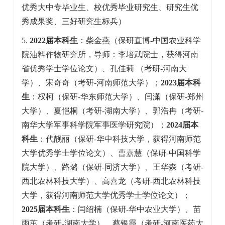
优秀大中专毕业生、校优秀毕业研究生、研究生优
秀成果奖、三好研究生标兵）
5.
2022届本科生
：柴金燕（保研直博-中国农业科学
院油料作物研究所，导师：李培武院士，获得河南
省优秀学士学位论文）、孔佳莉 （考研-河南大
学）、宋奇奇（考研-河南师范大学）；
2023届本科
生
：权柯（保研-华东师范大学）、闫潇（保研-郑州
大学）、夏恺桐（考研-湖南大学）、郭浩冉（考研-
南华大学军事科学院军事医学研究院）；
2024届本
科生
：代靓丽（保研-华中科技大学，获得河南师范
大学优秀学士学位论文）、曹嘉慧（保研-中国科学
院大学）、路璐（保研-同济大学）、王华森（考研-
西北农林科技大学）、高喜龙（考研-西北农林科技
大学，获得河南师范大学优秀学士学位论文）；
2025届本科生
：闫绍楠（保研-华中农业大学）、苗
雨茁（考研-湖南大学）、蔡银霞（考研-河南医药大