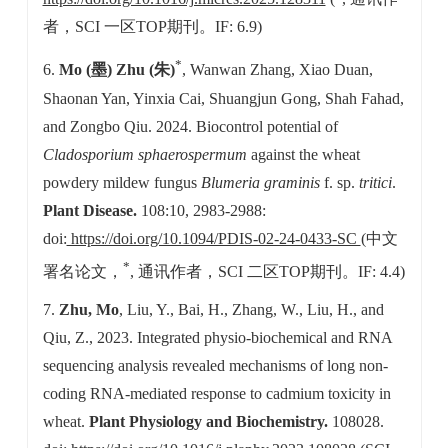
者，SCI 一区TOP期刊。IF: 6.9)
*
6.
Mo (墨) Zhu (朱)
, Wanwan Zhang, Xiao Duan,
Shaonan Yan, Yinxia Cai, Shuangjun Gong, Shah Fahad,
and Zongbo Qiu. 2024. Biocontrol potential of
Cladosporium sphaerospermum
against the wheat
powdery mildew fungus
Blumeria graminis
f. sp.
tritici
.
Plant Disease.
108:10, 2983-2988:
doi:
https://doi.org/10.1094/PDIS-02-24-0433-SC
(中文
*
署名论文，
, 通讯作者，SCI 二区TOP期刊。IF: 4.4)
7.
Zhu, Mo
, Liu, Y., Bai, H., Zhang, W., Liu, H., and
Qiu, Z., 2023. Integrated physio-biochemical and RNA
sequencing analysis revealed mechanisms of long non-
coding RNA-mediated response to cadmium toxicity in
wheat.
Plant Physiology and Biochemistry.
108028.