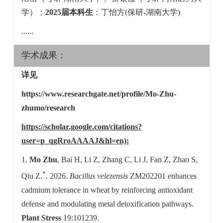
学）；
2025届本科生
：丁怡方(保研-湖南大学)
......
学术成果：
详见
https://www.researchgate.net/profile/Mo-Zhu-
zhumo/research
https://scholar.google.com/citations?
user=p_qgRroAAAAJ&hl=en):
1.
Mo Zhu
, Bai H, Li Z, Zhang C, Li J, Fan Z, Zhao S,
*
Qiu Z.
. 2026.
Bacillus velezensis
ZM202201 enhances
cadmium tolerance in wheat by reinforcing antioxidant
defense and modulating metal detoxification pathways.
Plant Stress
19:101239.