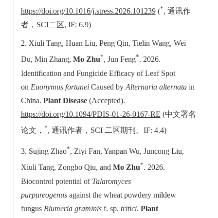
*
https://doi.org/10.1016/j.stress.2026.101239
(
, 通讯作
者，SCI二区, IF: 6.9)
2. Xiuli Tang, Huan Liu, Peng Qin, Tielin Wang, Wei
*
*
Du, Min Zhang,
Mo Zhu
, Jun Feng
. 2026.
Identification and Fungicide Efficacy of Leaf Spot
on
Euonymus fortunei
Caused by
Alternaria alternata
in
China.
Plant Disease
(Accepted).
https://doi.org/10.1094/PDIS-01-26-0167-RE
(中文署名
*
论文，
, 通讯作者，SCI 二区期刊。IF: 4.4)
*
3. Sujing Zhao
, Ziyi Fan, Yanpan Wu, Juncong Liu,
*
Xiuli Tang, Zongbo Qiu, and
Mo Zhu
. 2026.
Biocontrol potential of
Talaromyces
purpureogenus
against the wheat powdery mildew
fungus
Blumeria graminis
f. sp.
tritici
.
Plant