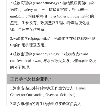
2.植物病理学
(Plant pathology)
：植物致病真菌(白粉
病菌,
powdery mildew
；指状青霉菌，
Penicillium
digitatum
；粉红单端孢，
Trichothecium roseum
等) 的
鉴定、生长发育、致病型及生理小种毒理变化规
律、与宿主互作关系。
3.光遗传学
(Optogenetics)
：光遗传学在植物和微生物
中的作用机理及应用。
4.植物生理学
(Plant physiology)
：植物表皮
(plant
cuticle/cuticular wax)
与水分散失关系、植物响应逆境
的分子机理。
主要学术及社会兼职：
1.河南省杰出外籍科学家工作室负责人
(Henan
Center for Outstanding Overseas Scientists)。
2.新乡市植物逆境生物学重点实验室负责人