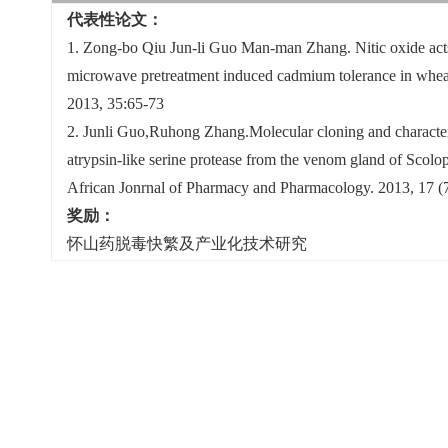
代表性论文：
1. Zong-bo Qiu Jun-li Guo Man-man Zhang. Nitic oxide acts 
microwave pretreatment induced cadmium tolerance in wheat 
2013, 35:65-73
2. Junli Guo,Ruhong Zhang.Molecular cloning and charact
atrypsin-like serine protease from the venom gland of Scolo
African Jonrnal of Pharmacy and Pharmacology. 2013, 17 (
奖励：
怀山药脱毒快繁及产业化技术研究