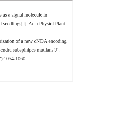
as a signal molecule in
seedlings[J]. Acta Physiol Plant
erization of a new cNDA encoding
pendra subspinipes mutilans[J].
7):1054-1060