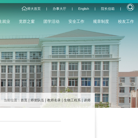
师大首页
|
办事大厅
|
English
|
院长信箱
|
生就业
党群之窗
团学活动
安全工作
规章制度
校友工作
当前位置：
首页
师资队伍
教师名录
生物工程系
讲师