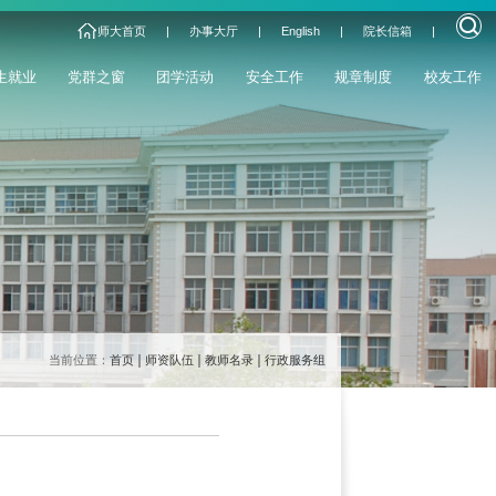
师大首页
|
办事大厅
|
English
|
院长信箱
|
生就业
党群之窗
团学活动
安全工作
规章制度
校友工作
当前位置：
首页
师资队伍
教师名录
行政服务组