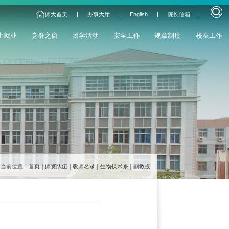
师大首页
|
办事大厅
|
English
|
院长信箱
|
生就业
党群之窗
团学活动
安全工作
规章制度
校友工作
当前位置：
首页
师资队伍
教师名录
生物技术系
副教授