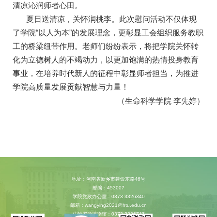
清凉沁润师者心田。
夏日送清凉，关怀润桃李。此次慰问活动不仅体现
了学院“以人为本”的发展理念，更彰显工会组织服务教职
工的桥梁纽带作用。老师们纷纷表示，将把学院关怀转
化为立德树人的不竭动力，以更加饱满的热情投身教育
事业，在培养时代新人的征程中彰显师者担当，为推进
学院高质量发展贡献智慧与力量！
（生命科学学院 李先婷）
地址：河南省新乡市建设东路46号
邮编：453007
学院党政办公室：0373-3326340
邮箱：wangying2021@htu.edu.cn
生物资源博物馆：0373-3326747