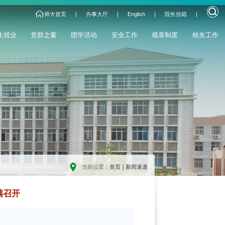
师大首页
|
办事大厅
|
English
|
院长信箱
|
生就业
党群之窗
团学活动
安全工作
规章制度
校友工作
当前位置：
首页
新闻速递
满召开