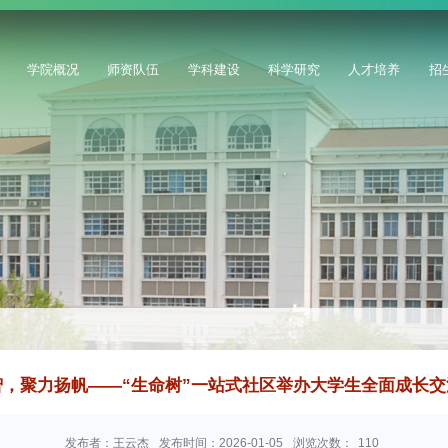
学院概况
师资队伍
学科建设
科学研究
人才培养
招
智，聚力扬帆——“生命树”一站式社区举办大学生全面成长交
发布者：王云杰
发布时间：2026-01-05
浏览次数：
110