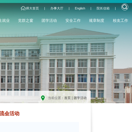
师大首页
|
办事大厅
|
English
|
院长信箱
|
生就业
党群之窗
团学活动
安全工作
规章制度
校友工作
当前位置：
首页
团学活动
流会活动