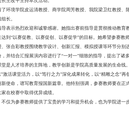
院长王改平主持本次活动。
请了环境学院皮运清教授、商学院周芳教授、我院梁卫红教授、
组组长。
指导表示热烈欢迎和诚挚感谢。她指出赛前指导是贯彻推动教育
在达到“以赛促教、以赛促创、以赛促学”的目标。她希望参赛教
授、张合彩教授围绕教学设计、创新汇报、模拟授课等环节分别
价，并结合汇报展演内容进行了“一对一”细致的指导，提出了诸
课堂是人才培养的主阵地，教学创新是学院高质量发展的生命线。
志”激活课堂活力，以“笃行之力”深化成果转化，以“精雕之念”
创新使命，谱写教育报国新篇章。他特别强调，参赛教师要在正
大家在校赛中取得优异成绩。
，不仅为参赛教师提供了宝贵的学习和提升机会，也为学院进一