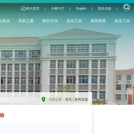
师大首页
|
办事大厅
|
English
|
院长信箱
|
生就业
党群之窗
团学活动
安全工作
规章制度
校友工作
当前位置：
首页
新闻速递
动