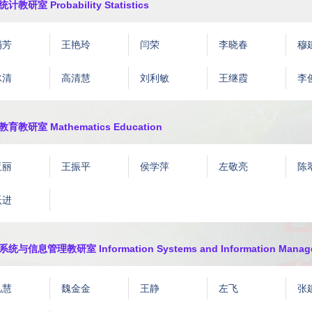
计教研室 Probability Statistics
娟芳
王艳玲
闫荣
李晓春
穆
冰清
高清慧
刘利敏
王继霞
李
育教研室 Mathematics Education
亚丽
王振平
侯学萍
左敬亮
陈
跃进
统与信息管理教研室 Information Systems and Information Manag
凡慧
魏金金
王静
左飞
张