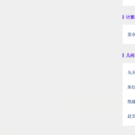
计算机
裴
几何与
马天水
朱
熊
赵文正