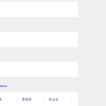
ions
伟
李艳芳
宋义生