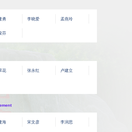
建勇
李晓爱
孟燕玲
俊芬
翠花
张永红
卢建立
ement
建海
宋文彦
李润思