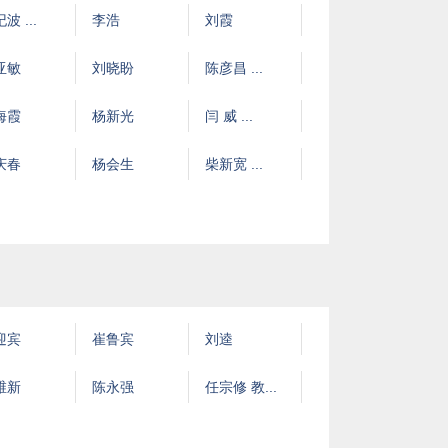
波 ...
李浩
刘霞
亚敏
刘晓盼
陈彦昌 ...
海霞
杨新光
闫 威 ...
庆春
杨会生
柴新宽 ...
迎宾
崔鲁宾
刘逵
维新
陈永强
任宗修 教...