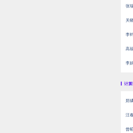
张
关
李钧涛
高福根
李
计算数
郑
汪春
曾