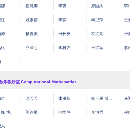
瑞娜
崔晓娜
李爽
郑国杰 ...
李纪
晓红
姚素霞
李静
毕卫萍
王
 ...
杨喜美
田长安
左红亮
张
 ...
齐泽心
李科强 ...
王红军
李
娟
学教研室 Computational Mathematics
燏涛
谢芳芳
张雁楠
杨玉星 博...
马
峰 博...
郭路军
申培萍
李恒哲
程
昭东