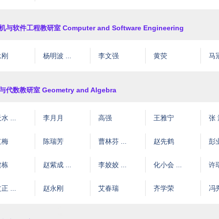
与软件工程教研室 Computer and Software Engineering
永刚
杨明波 ...
李文强
黄荧
马
代数教研室 Geometry and Algebra
 ...
李月月
高强
王雅宁
张
红梅
陈瑞芳
曹林芬 ...
赵先鹤
彭
建栋
赵紫成 ...
李姣姣 ...
化小会 ...
许瑞
 ...
赵永刚
艾春瑞
齐学荣
冯