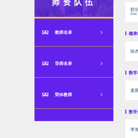
师资队伍
郭
Guo 
教师名录
概率统
徐
导师名录
数学与
庞
荣休教师
数学分
李