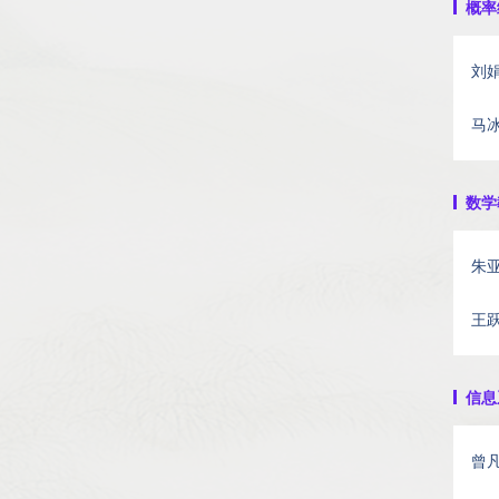
概率统
刘
马
数学教
朱
王
信息系
曾