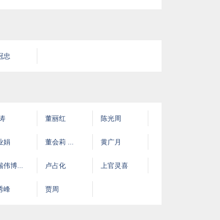
冠忠
 涛
董丽红
陈光周
业娟
董会莉 ...
黄广月
伟博...
卢占化
上官灵喜
秀峰
贾周