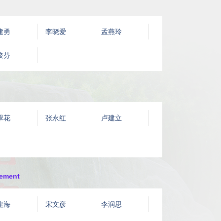
建勇
李晓爱
孟燕玲
俊芬
翠花
张永红
卢建立
ement
建海
宋文彦
李润思