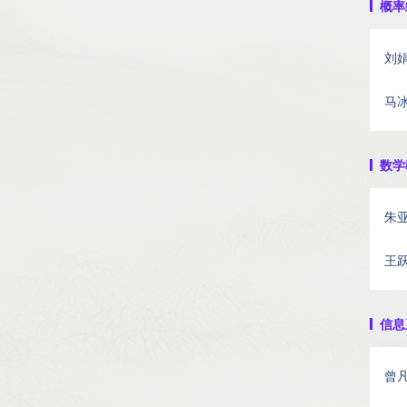
概率统
刘
马
数学教
朱
王
信息系
曾