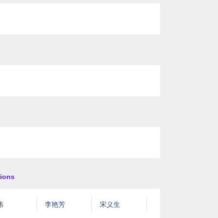
ions
伟
李艳芳
宋义生