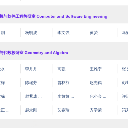
与软件工程教研室 Computer and Software Engineering
永刚
杨明波 ...
李文强
黄荧
马
代数教研室 Geometry and Algebra
 ...
李月月
高强
王雅宁
张
红梅
陈瑞芳
曹林芬 ...
赵先鹤
彭
建栋
赵紫成 ...
李姣姣 ...
化小会 ...
许瑞
 ...
赵永刚
艾春瑞
齐学荣
冯