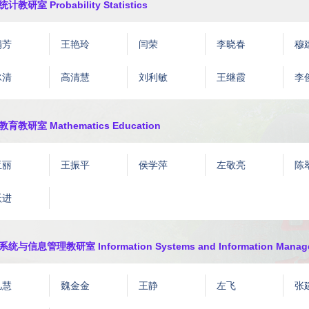
计教研室 Probability Statistics
娟芳
王艳玲
闫荣
李晓春
穆
冰清
高清慧
刘利敏
王继霞
李
育教研室 Mathematics Education
亚丽
王振平
侯学萍
左敬亮
陈
跃进
统与信息管理教研室 Information Systems and Information Manag
凡慧
魏金金
王静
左飞
张