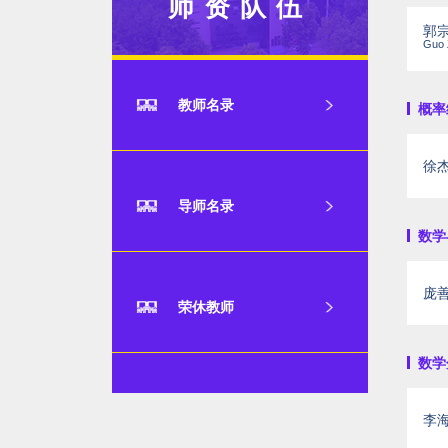
师资队伍
郭
Guo 
教师名录
概率统
徐
导师名录
数学与
庞
荣休教师
数学分
李