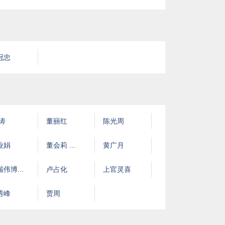
冠忠
 涛
董丽红
陈光周
业娟
董会莉 ...
黄广月
伟博...
卢占化
上官灵喜
秀峰
贾周