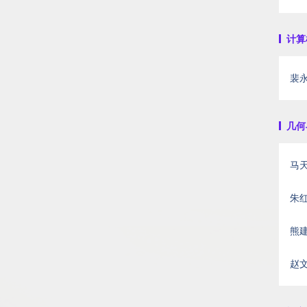
计算机
裴
几何与
马天水
朱
熊
赵文正