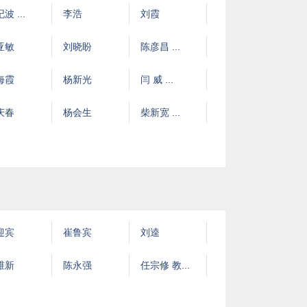
波 ...
李浩
刘霞
亚敏
刘晓盼
陈彦昌 ...
海霞
杨新光
闫 威 ...
庆春
杨会生
柴新宽 ...
迎宾
崔鲁宾
刘逵
维新
陈永强
任宗修 教...