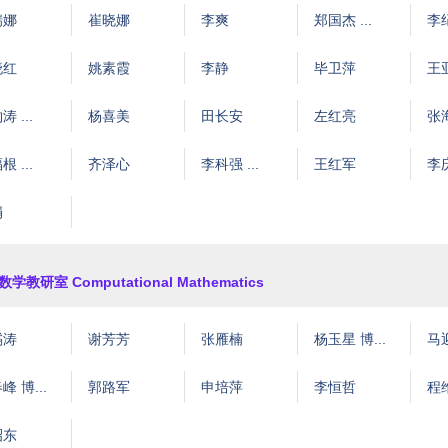
瑞娜
崔晓娜
李爽
郑国杰 ...
李纪
晓红
姚素霞
李静
毕卫萍
王
 ...
杨喜美
田长安
左红亮
张
 ...
齐泽心
李科强 ...
王红军
李
娟
学教研室 Computational Mathematics
燏涛
谢芳芳
张雁楠
杨玉星 博...
马
峰 博...
郭路军
申培萍
李恒哲
程
昭东