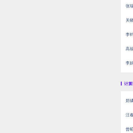
张
关
李钧涛
高福根
李
计算数
郑
汪春
曾