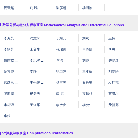
庞善起
刘 晓 ...
梁彦超
杨明波
数学分析与微分方程教研室 Mathematical Analysis and Differential Equations
李海英
沈志萍
于东元
刘欢
王伟
李艳芳
宋义生
张瑞娜
崔晓娜
李爽
郑国杰 ...
李纪波 ...
李浩
刘霞
关晓红
姚素霞
李静
毕卫萍
王亚敏
刘晓盼
陈彦昌 ...
李钧涛 ...
杨喜美
田长安
左红亮
张海霞
杨新光
闫 威 ...
高福根 ...
齐泽心
李科强 ...
王红军
李庆春
杨会生
柴新宽 ...
李娟
计算数学教研室 Computational Mathematics