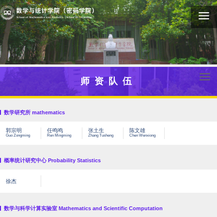
师资队伍
数学研究所 mathematics
郭宗明
任鸣鸣
张土生
陈文雄
Guo Zongming
Ren Mingming
Zhang Tusheng
Chen Wenxiong
概率统计研究中心 Probability Statistics
徐杰
数学与科学计算实验室 Mathematics and Scientific Computation