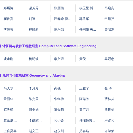
郑燏涛
谢芳芳
张雁楠
杨玉星 博...
马迎宾
崔鲁宾
刘逵
汪春峰 博...
郭路军
申培萍
李恒哲
程维新
陈永强
任宗修 教...
曾昭东
计算机与软件工程教研室 Computer and Software Engineering
裴永刚
杨明波 ...
李文强
黄荧
马冠忠
几何与代数教研室 Geometry and Algebra
马天水 ...
李月月
高强
王雅宁
张 涛
董丽红
陈光周
朱红梅
陈瑞芳
曹林芬 ...
赵先鹤
彭业娟
董会莉 ...
黄广月
熊建栋
赵紫成 ...
李姣姣 ...
化小会 ...
许瑞伟博...
卢占化
上官灵喜
赵文正 ...
赵永刚
艾春瑞
齐学荣