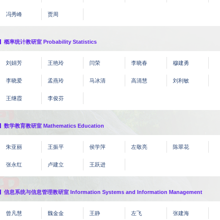
冯秀峰
贾周
概率统计教研室 Probability Statistics
刘娟芳
王艳玲
闫荣
李晓春
穆建勇
李晓爱
孟燕玲
马冰清
高清慧
刘利敏
王继霞
李俊芬
数学教育教研室 Mathematics Education
朱亚丽
王振平
侯学萍
左敬亮
陈翠花
张永红
卢建立
王跃进
信息系统与信息管理教研室 Information Systems and Information Management
曾凡慧
魏金金
王静
左飞
张建海