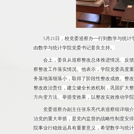
5月
21
日，校党委
巡察办一行
到
数学与统计
由
数学与统计
学院党委书记
姜良
主持。
会上，姜良从巡察整改总体推进情况、反馈
察整改工作落实情况。他表示，学院党委高度重
务落地落细落小，取得了阶段性整改成效。整改
整改政治责任，建立健全长效机制，巩固扩大整
方向变方法、举措变效果，以整改实效推动学院
党委巡察办副主任张东亮代表巡察组详细介
治党的重大举措，是党内监督的战略性制度安排
院事业行稳致远具有重要意义，希望数学与统计