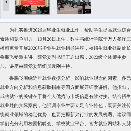
1/2
2/2
为扎实推进
2026届毕业生就业工作，帮助学生提高就业综合
素质和竞争能力
，
1
0月26日上午
，数学与统计学院于万人餐厅三
楼树蕙堂开展
202
6届毕业生
就业
指导
讲座，
校
招生就业处副
处
长
鲁鹏飞受邀主讲
，
院党委副书记
王岩出席，
2022级
全体师生
参
加
。
讲座由院党委组织员袁刚主持。
鲁鹏飞围绕
近年
就业数据分析、
影响
就业观念
的
因素、
多元
就业方向
分
析和信息获取指南等四方面
展开
细致讲解。他指出，
成功就业的关键在于将个人优势与市场信息有效对接。结合招生
就业处的实际案例，他强调毕业生要立足专业特色，既要关注传
统就业领域的稳定优势，也要把握新兴行业的发展机遇。建议同
学们充分利用校园招聘会、学校就业平台、官方就业网站和人脉