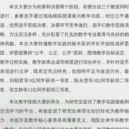
本次大赛
分为
初赛
和
决赛两
个
阶
段
。初赛分设三个教室同时
进行，参赛选手通过现场模拟授课展示教学功底，经过公平遴
选，优秀选手晋级决赛。决赛环节竞争激烈，选手
们
教学思路清
晰、方法
灵活
多样，
充分彰显了扎实的数学专业素养与良好的精
神风貌。本次大赛特邀教学实践经验丰富的学长学姐组成评委
团，评委团秉持
“公平、公正、公开”原则，
围绕教学目标设定
教学过程实施、教学效果达成等维度进行综合
评
分，
并针对
选手
表现进行点评，既肯定亮点特色，也指
明
不足
与改进方向
。
终，刘昭君等
3位同学获
得
一等奖，陈永慧等
3位同学获得二
奖，张文静等12位同学获得三等奖。
本次教学技能大赛的举办，为研究生提供了教学实践锻炼和
交流学习的平台，有效促进了研究生将理论知识转化为教学能
力，对提升其数学核心素养具有重要意义。我院全体学科教学