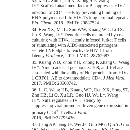
33. Ma L, Sun L, Jin X, Xiong SD, Wang
JH
*
.
Scaffold attachment factor B suppresses
HIV
-1
+
infection of CD4
cells by preventing binding of
RNA polymerase II to
HIV
-1's long terminal repeat.
J
Bio. Chem
. 201
8
. PMID:
29887524
.
34. Ren XX, Ma L, Sun WW, Kuang WD, Li TS,
Jin X, Wang JH
*
.
Dendritic cells maturated by co-
culturing with
HIV
-1 latently infected Jurkat T cells
or stimulating with AIDS-associated pathogens
secrete TNF-alpha to reactivate
HIV
-1 from
latency.
Virulence
, 2017. PMID: 28762683
35. Kuang WD, Zhou YH, Zhong P, Zhang C, Wang
JH
*
. Amino acids at positions 3, 168, and 169 are
associated with the ability of Nef proteins from HIV-
1 CRF01_AE to downmodulate CD4.
J Med Virol
.
2017.
PMID: 28500742.
36. Li C, Wang HB, Kuang WD, Ren XX, Song ST,
Zhu HZ, Li Q, Xu LR, Guo HJ, Wu L
*
, Wang
JH
*
.
Naf1
regulates HIV-1 latency by
suppressing
viral promoter
-driven gene expression in
+
primary CD4
T cells.
J Virol
.
2016,
PMID:27795436.
37. Jiang AP, Jiang JF, Wei JF, Guo MG, Qin Y, Guo
QQ, Ma L, Liu BC, Wang X, Veazey RS, Ding