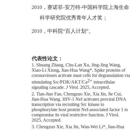
2010
，赛诺菲
-
安万特
-
中国科学院上海生命
科学研究院优秀青年人才奖；
2010
，中科院“百人计划”。
代表性论文：
1. Shuang Zhang, Chu-Lan Xu, Jing-Jing Wang,
Xiao-Li Xiong, Jian-Hua Wang*
.
Spike proteins of
coronaviruses activate mast cells for degranulation via
2+
stimulating Src/PI3K/AKT/Ca
intracellular
signaling cascade
.
J Virol
. 20
25, Accepted.
2. Tian-Jiao Fan, Chengzuo Xie, Xia Jin, Jie Cui,
Jian-Hua Wang. HIV-1 Nef activates proviral DNA
transcription via recruiting Src kinase to
phosphorylate host protein Nef-associated factor 1 to
compromise its viral restrictive function. J Virol.
2025, Accepted.
3. Chengzuo Xie, Xia Jin, Wan-Wei Li*, Jian-Hua