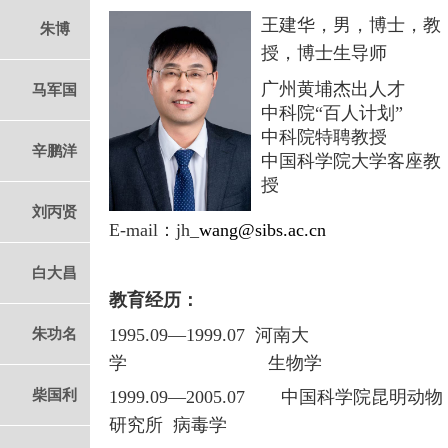
王建华，男，博士，教
朱博
授，博士生导师
广州黄埔杰出人才
马军国
中科院“百人计划”
中科院特聘教授
辛鹏洋
中国科学院大学客座教
授
刘丙贤
E-mail
：
jh_
wang@sibs.ac.cn
白大昌
教育经历：
1995.09—1999.07
河南大
朱功名
学 生物学
柴国利
1999.09—2005.07 中国科学院昆明动物
研究所 病毒学