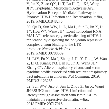
Y, Jin X, Zhao QX, Li T, Lu H, Qiu X*, Wang
JH*.
T
ryptophan
Metabolism Activates Aryl
Hydrocarbon Receptor-Mediated Pathway to
Promote HIV-1 Infection and Reactivation.
mBio
,
2019. PMID:31848275.
30. Qu D, Sun WW, Li L, Ma L, Sun L, Jin X, Li
T
*
, Hou W
*
, Wang JH
*.
Long noncoding RNA
MALAT1 releases epigenetic silencing of
HIV
-1
replication by displacing the polycomb repressive
complex 2 from binding to the LTR
promoter.
Nucleic Acids Res
,
2019,
PMID:
30788509.
31. Li Y, Fu X, Ma J, Zhang J, Hu Y, Dong W, Wan
Z, Li Q, Kuang YQ, Lan K, Jin X, Wang JH*,
Zhang C*.
Altered respiratory virome and serum
cytokine profile associated with recurrent respiratory
tract infections in children.
Nat Commun
, 2019,
PMID:
31123265
32. Sun WW, Jiao S, Sun L, Zhou Z, Jin X, Wang
JH
*
.
SUN2
m
odulates HIV-1 infection and
latency
through association with lamin A/C to
maintain the repressive chromatin
.
mBio
,
2018.
PMID: 29717016.