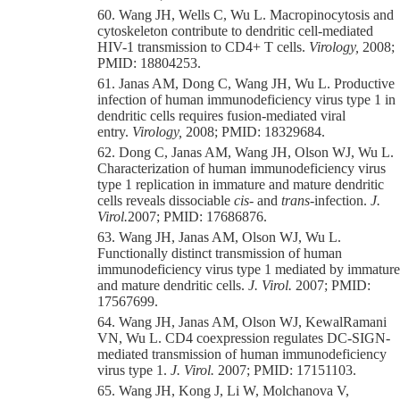
60. Wang JH, Wells C, Wu L. Macropinocytosis and
cytoskeleton contribute to dendritic cell-mediated
HIV-1 transmission to CD4+ T cells.
Virol
ogy,
2008;
PM
ID: 18804253.
61. Janas AM, Dong C, Wang JH, Wu L. Productive
infection of human immunodeficiency virus type 1 in
dendritic cells requires fusion-mediated viral
entry.
Virology,
2008; PM
ID: 18329684
.
62. Dong C, Janas AM, Wang JH, Olson WJ, Wu L.
Characterization of human immunodeficiency virus
type 1 replication in immature and mature dendritic
cells reveals dissociable
cis
- and
trans
-infection.
J.
Virol
.
2007;
PM
ID: 17686876
.
63. Wang JH, Janas AM, Olson WJ, Wu L.
Functionally distinct transmission of human
immunodeficiency virus type 1 mediated by immature
and mature dendritic cells.
J. Virol
.
2007; PM
ID:
17567699
.
64. Wang JH
, Janas AM, Olson WJ, KewalRamani
VN, Wu L. CD4 coexpression
regulates
DC-SIGN-
mediated transmission
of human immunodeficiency
virus type 1
.
J. Virol
.
2007;
PM
ID: 17151103
.
65. Wang JH, Kon
g J, Li W, Molchanova V,