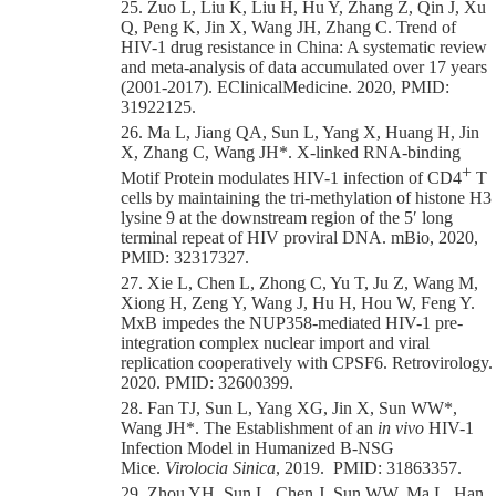
25. Zuo L, Liu K, Liu H, Hu Y, Zhang Z, Qin J, Xu
Q, Peng K, Jin X, Wang JH, Zhang C. Trend of
HIV-1 drug resistance in China: A systematic review
and meta-analysis of data accumulated over 17 years
(2001-2017). EClinicalMedicine. 2020, PMID:
31922125.
26. Ma L, Jiang QA, Sun L, Yang X, Huang H, Jin
X, Zhang C, Wang JH*. X-linked RNA-binding
+
Motif Protein modulates HIV-1 infection of CD4
T
cells by maintaining the tri-methylation of histone H3
lysine 9 at the downstream region of the 5′ long
terminal repeat of HIV proviral DNA. mBio, 2020,
PMID: 32317327.
27. Xie L, Chen L, Zhong C, Yu T, Ju Z, Wang M,
Xiong H, Zeng Y, Wang J, Hu H, Hou W, Feng Y.
MxB impedes the NUP358-mediated HIV-1 pre-
integration complex nuclear import and viral
replication cooperatively with CPSF6. Retrovirology.
2020. PMID: 32600399.
28. F
an
TJ, Sun L, Yang XG, Jin X, Sun WW
*
,
Wang JH
*.
The Establishment of an
in vivo
HIV-1
Infection Model in Humanized B-NSG
Mice.
Virolocia Sinica
,
2019. PMID: 31863357.
29. Zhou YH, Sun L, Chen J, Sun WW, Ma L, Han