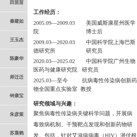
田苗苗
工作经历：
秦建如
2005.09—2009.03
美国威斯康星州医学
院 博士后
王玉杰
2009.03
—
2020.03 中国科学院上海巴斯
德研究所
研究员
陈豪华
2020.03
—
2025.02 中国科学院广州生物
医药与健康研究院 研究员
师迁迁
2025.03—
至今 抗病毒性传染病创新药
物全国重点实验室 教授
钟康宝
研究领域与兴趣：
聚焦病毒性传染病关键科学问题，开展病
朱彦策
毒致病机制、干预靶点发现和创新药物研
苏晨鹤
发。包括，针对艾滋病病毒（
HIV
）潜伏根