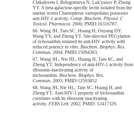
Chikalovets I, Belogortseva N, Luk'yanov P, Zheng
YT. A beta-galactose-specific lectin isolated from the
marine worm Chaetopterus variopedatus possesses
anti-HIV-1 activity.
Comp. Biochem. Physiol. C
Toxicol. Pharmacol.
2006;
PMID:16316787.
66. Wang JH, Tam SC, Huang H, Ouyang DY,
Wang YY, and Zheng YT. Site-directed PEGylation
of richosanthin retained its anti-HIV activity with
reduced potency
in vitro
.
Biochem. Biophys. Res.
Commun.
2004; PMID:15094363.
67. Wang JH., Nie HL, Huang H, Tam SC, and
Zheng YT. Independency of anti-HIV-1 activity from
ribosome-inactivating activity of
trichosanthin.
Biochem. Biophys. Res.
Commun.
2003; PMID:12593852.
68. Wang JH
, Nie HL, Tam SC, Huang H, and
Zheng YT.
Anti-HIV-1 property of trichosanthin
correlates with its ribosome inactivating
activity.
FEBS Lett.
2002;
PMID: 12417329.