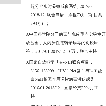
超分辨实时显微成像系统
, 2017/01-
2018/12,
联合申请，承担
70
万（项目共
298
万）；
8.
中国科学院分子病毒与免疫重点实验室开
放基金，人内源性逆转录病毒的免疫应
答，
2017/01-2017/12
，
6
万，联合主持；
9.
国家自然科学基金
-NIH
联合项目，
81561128009
，
HIV-1 Nef
蛋白与宿主蛋
白
Naf1
相互作用调控病毒潜伏感染
,
2016/01-2018/12
，直接经费
250
万
,
主
持；