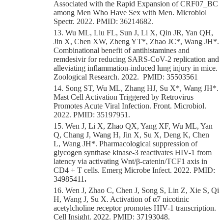
Associated with the Rapid Expansion of CRF07_BC
among Men Who Have Sex with Men. Microbiol
Spectr. 2022. PMID: 36214682.
13. Wu ML, Liu FL, Sun J, Li X, Qin JR, Yan QH,
Jin X, Chen XW, Zheng YT*, Zhao JC*, Wang JH*.
Combinational benefit of antihistamines and
remdesivir for reducing SARS-CoV-2 replication and
alleviating inflammation-induced lung injury in mice.
Zoological Research. 2022. PMID: 35503561
14. Song ST, Wu ML, Zhang HJ, Su X*, Wang JH*.
Mast Cell Activation Triggered by Retrovirus
Promotes Acute Viral Infection. Front. Microbiol.
2022. PMID: 35197951.
15. Wen J, Li X, Zhao QX, Yang XF, Wu ML, Yan
Q, Chang J, Wang H, Jin X, Su X, Deng K, Chen
L, Wang JH*. Pharmacological suppression of
glycogen synthase kinase-3 reactivates HIV-1 from
latency via activating Wnt/β-catenin/TCF1 axis in
CD4 + T cells. Emerg Microbe Infect. 2022. PMID:
34985411
.
16. Wen J, Zhao C, Chen J, Song S, Lin Z, Xie S, Qi
H, Wang J, Su X. Activation of α7 nicotinic
acetylcholine receptor promotes HIV-1 transcription.
Cell Insight. 2022. PMID: 37193048.