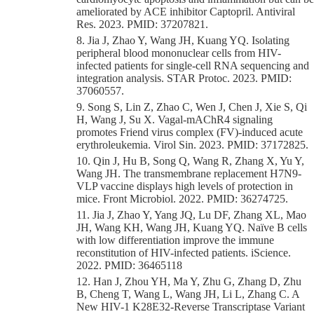
ameliorated by ACE inhibitor Captopril. Antiviral
Res. 2023. PMID: 37207821.
8. Jia J, Zhao Y, Wang JH, Kuang YQ. Isolating
peripheral blood mononuclear cells from HIV-
infected patients for single-cell RNA sequencing and
integration analysis. STAR Protoc. 2023. PMID:
37060557.
9. Song S, Lin Z, Zhao C, Wen J, Chen J, Xie S, Qi
H, Wang J, Su X. Vagal-mAChR4 signaling
promotes Friend virus complex (FV)-induced acute
erythroleukemia. Virol Sin. 2023. PMID: 37172825.
10. Qin J, Hu B, Song Q, Wang R, Zhang X, Yu Y,
Wang JH. The transmembrane replacement H7N9-
VLP vaccine displays high levels of protection in
mice. Front Microbiol. 2022. PMID: 36274725.
11. Jia J, Zhao Y, Yang JQ, Lu DF, Zhang XL, Mao
JH, Wang KH, Wang JH, Kuang YQ. Naïve B cells
with low different
iation improve the immune
reconstitution of HIV-infected patients. iScience.
2022. PMID: 36465118
12. Han J, Zhou YH, Ma Y, Zhu G, Zhang D, Zhu
B, Cheng T, Wang L, Wang JH, Li L, Zhang C. A
New HIV-1 K28E32-Reverse Transcriptase Variant