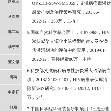
赵凌玉
QYZDB-SSW-SMC059
，艾滋病病毒潜伏
感染机制及治疗策略研究，
2017/5-
马春华
2022/12
，
250
万，主持；
郝二军
5.
国家自然科学基金面上，
81873965
，
HIV
潜伏感染人源化小鼠模型的建立及在潜
杨守宁
伏激活剂功能评价中的应用，
2019/01-
2022/12
，直接经费
80
万，主持
董文佩
6.
科技部艾滋病和病毒性肝炎重大传染病专
蒋涛
项，
2018ZX10301101
，
HIV
病毒潜伏库清
除新策略研究。
2018/01-2020/12, 183.74
申家轩
万，参与；
张瑞
7.
中国科学院科研装备研制项目
,
细胞三维