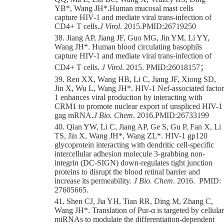
YB
*
,
Wang JH
*
.
Human mucosal mast cells
capture
HIV
-1 and mediate viral trans-infection of
CD4+ T cells.
J Virol
. 2015.
PMID:26719250
38. Jiang AP, Jiang JF, Guo MG, Jin YM, Li YY,
Wang JH
*
. Human blood circulating basophils
capture HIV-1 and mediate viral trans-infection of
CD4+ T cells.
J Virol
. 2015.
PMID:26018157
；
39. Ren XX, Wang HB, Li C, Jiang JF, Xiong SD,
Jin X, Wu L,
Wang JH
*
.
HIV
-1 Nef-associated factor
1 enhances viral production by interacting with
CRM1 to promote nuclear export of unspliced
HIV
-1
gag mRNA.
J Bio. Chem
. 2016.
PMID:26733199
40. Qian YW, Li C, Jiang AP, Ge S, Gu P, Fan X, Li
TS, Jin X, Wang JH
*
, Wang ZL
*
.
HIV-1 gp120
glycoprotein interacting with dendritic cell-specific
intercellular adhesion molecule 3-grabbing non-
integrin (DC-SIGN) down-regulates tight junction
proteins to disrupt the blood retinal barrier and
increase its permeability.
J Bio. Chem
. 2016. PMID:
27605665.
41. Shen CJ, Jia YH, Tian RR, Ding M, Zhang C,
Wang JH
*
.
Translation of Pur-α is targeted by cellular
miRNAs to modulate the differentiation-dependent