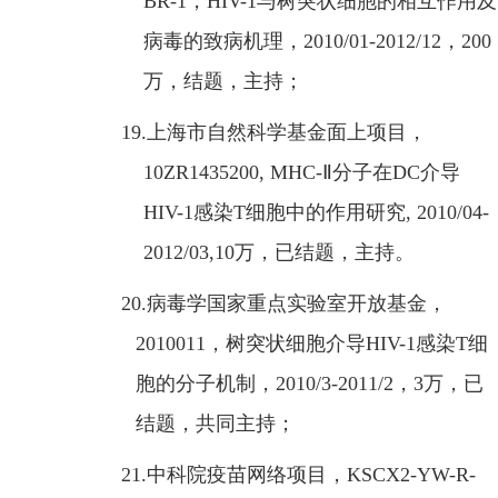
BR-1
，
HIV-1
与树突状细胞的相互作用及
病毒的致病机理，
2010/01-2012/12
，
200
万，结题，主持；
19.
上海市自然科学基金面上项目，
10ZR1435200, MHC-
Ⅱ分子在
DC
介导
HIV-1
感染
T
细胞中的作用研究
, 2010/04-
2012/03,10
万，已结题，主持。
20.
病毒学国家重点实验室开放基金，
2010011
，树突状细胞介导
HIV-1
感染
T
细
胞的分子机制，
2010/3-2011/2
，
3
万，已
结题，共同主持；
21.
中科院疫苗网络项目，
KSCX2-YW-R-