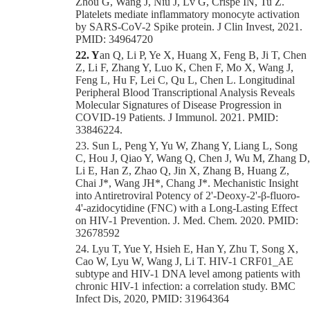
Zhou G, Wang J, Niu J, Lv G, Crispe IN, Tu Z.
Platelets mediate inflammatory monocyte activation
by SARS-CoV-2 Spike protein. J Clin Invest, 2021.
PMID: 34964720
22. Y
an Q, Li P, Ye X, Huang X, Feng B, Ji T, Chen
Z, Li F, Zhang Y, Luo K, Chen F, Mo X, Wang J,
Feng L, Hu F, Lei C, Qu L, Chen L. Longitudinal
Peripheral Blood Transcriptional Analysis Reveals
Molecular Signatures of Disease Progression in
COVID-19 Patients. J Immunol. 2021. PMID:
33846224.
23. Sun L, Peng Y, Yu W, Zhang Y, Liang L, Song
C, Hou J, Qiao Y, Wang Q, Chen J, Wu M, Zhang D,
Li E, Han Z, Zhao Q, Jin X, Zhang B, Huang Z,
Chai J*, Wang JH*, Chang J*. Mechanistic Insight
into Antiretroviral Potency of 2'-Deoxy-2'-β-fluoro-
4'-azidocytidine (FNC) with a Long-Lasting Effect
on HIV-1 Prevention. J. Med. Chem. 2020. PMID:
32678592
24. Lyu T, Yue Y, Hsieh E, Han Y, Zhu T, Song X,
Cao W, Lyu W, Wang J, Li T. HIV-1 CRF01_AE
subtype and HIV-1 DNA level among patients with
chronic HIV-1 infection: a correlation study. BMC
Infect Dis, 2020, PMID: 31964364