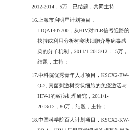
2012-2014
，
5
万，已结题，共同主持；
16.
上海市启明星计划项目，
11QA1407700
，从
HIV
对
TLR
信号通路的
挟持或利用分析树突状细胞介导病毒感
染的分子机制，
2011/1-2013/12
，
15
万，
结题，主持；
17.
中科院优秀青年人才项目，
KSCX2-EW-
Q-2,
真菌刺激树突状细胞的免疫激活与
HIV-1
的致病机理研究，
2011/1-
2013/12
，
80
万，结题，主持；
18.
中国科学院百人计划项目，
KSCX2-KW-