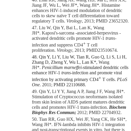
Jiang JF, Wu L, Wei JF
*
, Wang JH
*
. Histamine
enhances HIV-1-induced modulation of dendritic
cells to skew naïve T cell differentiation toward
regulatory T cells.
Virology
, 2013; PMID 23652320.
47. Liu W, Qin Y, Bai L, Lan K, Wang
JH
*.
Kaposi's-sarcoma -associated-herpesvirus -
activated dendritic cells promote HIV-1
trans-
+
infection and suppress CD4
T cell
proliferation.
Virology
, 2013; PMID23510674.
48. Qin Y, Li Y, Liu W, Tian R, Guo Q, Li S, Li H,
Zhang D, Zheng Y, Wu L, Lan K
*
,
Wang
JH
*
.
Penicillium marneffei
-stimulated dendritic cells
enhance HIV-1
trans
-infection and promote viral
+
infection by activating primary CD4
T cells.
PLoS
One.
2011; PMID 22110688.
49. Qin Y, Li Y Y, Jiang A P, Jiang J F, Wang JH
*
.
Stimulation of Cryptococcus neoformans isolated
from skin lesion of AIDS patient matures dendritic
cells and promotes HIV-1 trans-infection.
Biochem
Biophys Res Commun;
2012; PMID 22704932.
50. Tian RR, Guo HX, Wei JF, Yang CK, He SH
*
,
Wang JH
*
. IFN-lambda inhibits HIV-1 integration
and post-transcriptional events in vitro, but there is