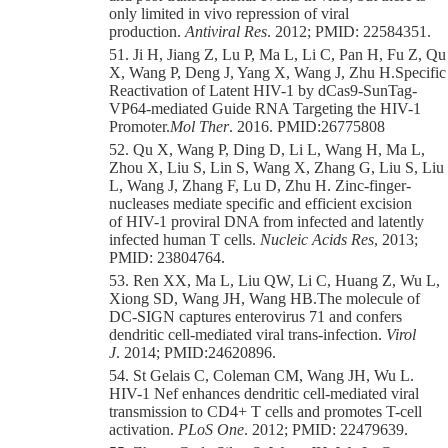
only limited in vivo repression of viral
production.
Antiviral Res
. 2012; PMID
:
22584351.
51. Ji H, Jiang Z, Lu P, Ma L, Li C, Pan H, Fu Z, Qu
X, Wang P, Deng J, Yang X, Wang J
,
Zhu H.
Specific
Reactivation of Latent
HIV
-1 by dCas9-SunTag-
VP64-mediated Guide RNA Targeting the
HIV
-1
Promoter.
Mol Ther
. 2016. PMID:26775808
52. Qu X, Wang P, Ding D, Li L, Wang H, Ma L,
Zhou X, Liu S, Lin S, Wang X, Zhang G, Liu S, Liu
L, Wang J, Zhang F, Lu D, Zhu H. Zinc-finger-
nucleases mediate specific and efficient excision
of
HIV
-1 proviral DNA from infected and latently
infected human T cells.
Nucleic Acids Res
, 2013;
PMID
:
23804764.
53. Ren XX, Ma L, Liu QW, Li C, Huang Z, Wu L,
Xiong SD, Wang JH, Wang HB.
The molecule of
DC-SIGN captures enterovirus 71 and confers
dendritic cell-mediated viral trans-infection.
Virol
J
.
2014; PMID:
24620896.
54. St Gelais C, Coleman CM, Wang JH, Wu L.
HIV-1 Nef enhances dendritic cell-mediated viral
transmission to CD4+ T cells and promotes T-cell
activation.
PLoS One
. 2012; PMID
:
22479639.