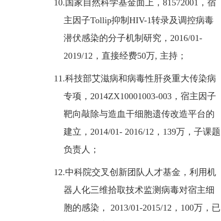
10.
国家自然科学基金面上，
81572001
，宿
主因子
Tollip
抑制
HIV-1
转录及调控病毒
潜伏感染的分子机制研究，
2016/01-
2019/12
，直接经费
50
万
,
主持；
11.
科技部艾滋病和病毒性肝炎重大传染病
专项，
2014ZX10001003-003
，宿主因子
靶向敲除与造血干细胞遗传改造平台的
建立，
2014/01- 2016/12
，
139
万，子课题
负责人；
12.
中科院交叉创新团队人才基金，利用机
器人化三维拾取技术监测病毒对宿主细
胞的感染，
2013/01-2015/12
，
100
万，已