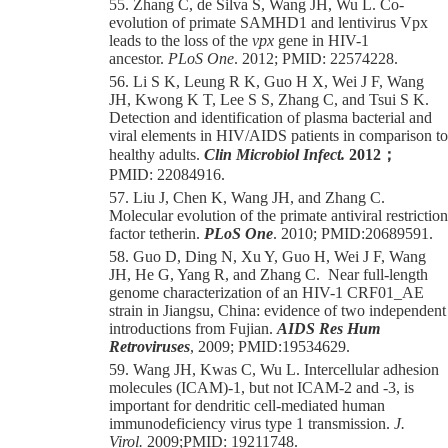
55. Zhang C, de Silva S, Wang JH, Wu L. Co-
evolution of primate SAMHD1 and lentivirus Vpx
leads to the loss of the
vpx
gene in HIV-1
ancestor.
PLoS One
. 2012; PMID
:
22574228.
56. Li S K, Leung R K, Guo H X, Wei J F, Wang
JH, Kwong K T, Lee S S, Zhang C, and Tsui S K.
Detection and identification of plasma bacterial and
viral elements in HIV/AIDS patients in comparison to
healthy adults.
Clin Microbiol Infect.
2012
；
PMID
:
22084916.
57. Liu J, Chen K, Wang JH, and Zhang C.
Molecular evolution of the primate antiviral restriction
factor tetherin.
PLoS One
. 2010; PMID:
20689591.
58. Guo D, Ding N, Xu Y, Guo H, Wei J F,
Wang
JH
, He G, Yang R, and Zhang C. Near full-length
genome characterization of an HIV-1 CRF01_AE
strain in Jiangsu, China: evidence of two independent
introductions from Fujian.
AIDS Res Hum
Retroviruses
, 2009;
PMID:
19534629.
59. Wang JH, Kwas C, Wu L. Intercellular adhesion
molecules (ICAM)-1, but not ICAM-2 and -3, is
important for dendritic cell-mediated human
immunodeficiency virus type 1 transmission.
J.
Virol
.
2009;
PM
ID: 19211748
.