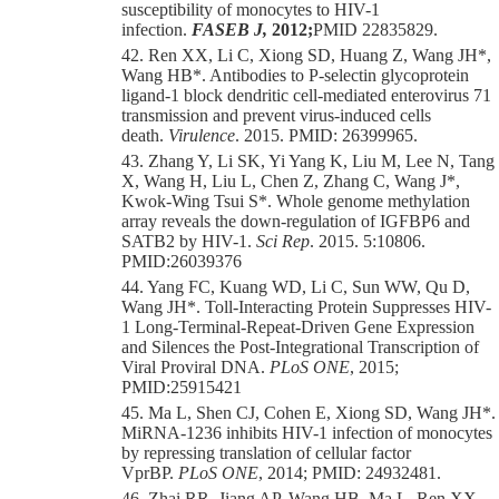
susceptibility of monocytes to HIV-1
infection.
FASEB J,
2012;
PMID 22835829.
42. Ren XX, Li C, Xiong SD, Huang Z, Wang JH
*
,
Wang HB
*
. Antibodies to P-selectin glycoprotein
ligand-1 block dendritic cell-mediated enterovirus 71
transmission and prevent virus-induced cells
death.
Virulence
. 2015.
PMID: 26399965.
43. Zhang Y, Li SK, Yi Yang K, Liu M, Lee N, Tang
X, Wang H, Liu L, Chen Z, Zhang C, Wang J
*
,
Kwok-Wing Tsui S
*
. Whole genome methylation
array reveals the down-regulation of IGFBP6 and
SATB2 by HIV-1.
Sci Rep
. 2015.
5:10806.
PMID:
26039376
44. Yang FC, Kuang WD, Li C, Sun WW, Qu D,
Wang JH
*
. Toll-Interacting Protein Suppresses HIV-
1 Long-Terminal-Repeat-Driven Gene Expression
and Silences the Post-Integrational Transcription of
Viral Proviral DNA.
PLoS ONE
, 2015;
PMID:
25915421
45. Ma L, Shen CJ, Cohen E, Xiong SD, Wang JH
*
.
MiRNA-1236 inhibits HIV-1 infection of monocytes
by repressing translation of cellular factor
VprBP.
PLoS ONE
, 2014; PMID: 24932481.
46. Zhai RR, Jiang AP, Wang HB, Ma L, Ren XX,