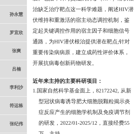
治缺乏治疗靶点这一科学难题，阐述
HIV
潜
孙永慧
伏维持和重激活的宿主动态调控机制，鉴
定起关键调控作用的宿主因子和细胞信号
罗宜欣
通路，为
HIV
潜伏根治提供潜在靶点;
针对
张爽
重要传染病病原，建立成药性评价体系，
开展抗病毒创新药物研发。
吕楠
近年来主持的主要科研项目：
李利沙
1.
国家自然科学基金面上，
82172242,
从新
型冠状病毒诱导肥大细胞脱颗粒揭示炎
符运栋
症反应产生的细胞学机制及免疫调节剂
的研发，
2022/01-2025/12
，直接经费
55
张纪伟
万，主持