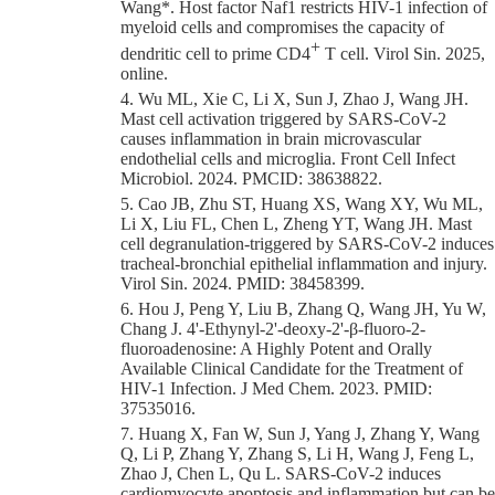
Wang*. Host factor Naf1 restricts HIV-1 infection of
myeloid cells and compromises the capacity of
+
dendritic cell to prime CD4
T cell. Virol Sin. 2025,
online.
4. Wu ML, Xie C, Li X, Sun J, Zhao J, Wang JH.
Mast cell activation triggered by SARS-CoV-2
causes inflammation in brain microvascular
endothelial cells and microglia. Front Cell Infect
Microbiol. 2024. PMCID: 38638822.
5. Cao JB, Zhu ST, Huang XS, Wang XY, Wu ML,
Li X, Liu FL, Chen L, Zheng YT, Wang JH. Mast
cell degranulation-triggered by SARS-CoV-2 induces
tracheal-bronchial epithelial inflammation and injury.
Virol Sin. 2024. PMID: 38458399.
6. Hou J, Peng Y, Liu B, Zhang Q, Wang JH, Yu W,
Chang J. 4'-Ethynyl-2'-deoxy-2'-β-fluoro-2-
fluoroadenosine: A Highly Potent and Orally
Available Clinical Candidate for the Treatment of
HIV-1 Infection. J Med Chem. 2023. PMID:
37535016.
7. Huang X, Fan W, Sun J, Yang J, Zhang Y, Wang
Q, Li P, Zhang Y, Zhang S, Li H, Wang J, Feng L,
Zhao J, Chen L, Qu L. SARS-CoV-2 induces
cardiomyocyte apoptosis and inflammation but can be