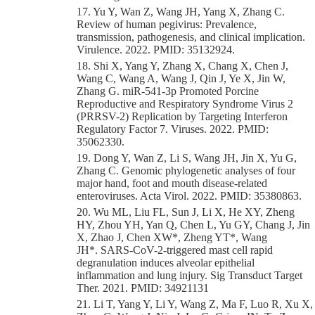
17. Yu Y, Wan Z, Wang JH, Yang X, Zhang C.
Review of human pegivirus: Prevalence,
transmission, pathogenesis, and clinical implication.
Virulence. 2022. PMID: 35132924.
18. Shi X, Yang Y, Zhang X, Chang X, Chen J,
Wang C, Wang A, Wang J, Qin J, Ye X, Jin W,
Zhang G. miR-541-3p Promoted Porcine
Reproductive and Respiratory Syndrome Virus 2
(PRRSV-2) Replication by Targeting Interferon
Regulatory Factor 7. Viruses. 2022. PMID:
35062330.
19. Dong Y, Wan Z, Li S, Wang JH, Jin X, Yu G,
Zhang C. Genomic phylogenetic analyses of four
major hand, foot and mouth disease-related
enteroviruses. Acta Virol. 2022. PMID: 35380863.
20. Wu ML, Liu FL, Sun J, Li X, He XY, Zheng
HY, Zhou YH, Yan Q, Chen L, Yu GY, Chang J, Jin
X, Zhao J, Chen XW*, Zheng YT*, Wang
JH*. SARS-CoV-2-triggered mast cell rapid
degranulation induces alveolar epithelial
inflammation and lung injury. Sig Transduct Target
Ther. 2021. PMID: 34921131
21. Li T, Yang Y, Li Y, Wang Z, Ma F, Luo R, Xu X,