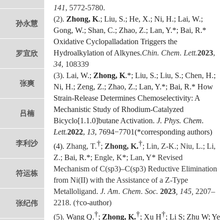
141
, 5772-5780.
(2).
Zhong, K
.; Liu, S.; He, X.; Ni, H.; Lai, W.;
孙永慧
Gong, W.; Shan, C.; Zhao, Z.; Lan, Y.*; Bai, R.*
Oxidative Cyclopalladation Triggers the
Hydroalkylation of Alkynes.
Chin. Chem. Lett.
2023
,
罗宜欣
34
, 108339
(3).
Lai, W.;
Zhong, K
.*; Liu, S.; Liu, S.; Chen, H.;
张爽
Ni, H.; Zeng, Z.; Zhao, Z.; Lan, Y.*; Bai, R.*
How
Strain-Release Determines Chemoselectivity: A
Mechanistic Study of Rhodium-Catalyzed
吕楠
Bicyclo[1.1.0]butane Activation.
J. Phys. Chem.
Lett.
2022
,
13
, 7694−7701(*corresponding authors)
李利沙
†
†
(4).
Zhang, T.
;
Zhong, K.
; Lin, Z-K.; Niu, L.; Li,
Z.;
Bai, R.*
; Engle, K
*
; Lan, Y
*
Revised
Mechanism of C(sp3)–C(sp3) Reductive Elimination
符运栋
from Ni(II) with the Assistance of a Z-Type
Metalloligand.
J. Am. Chem. Soc.
2023
, 145,
2207–
2218. (
†co-author
)
张纪伟
†
†
†
(5).
Wang Q.
;
Zhong, K.
; Xu H
; Li S; Zhu W; Ye