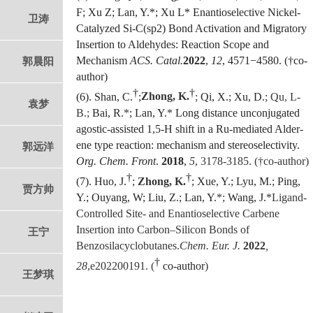
F; Xu Z; Lan, Y.*; Xu L* Enantioselective Nickel-
卫涛
Catalyzed Si-C(sp2) Bond Activation and Migratory
Insertion to Aldehydes: Reaction Scope and
Mechanism
ACS. Catal.
2022
,
12
, 4571−4580. (†co-
郭晨阳
author)
†
†
(6). Shan, C.
;
Zhong, K.
;
Qi, X.; Xu, D.;
Qu, L-
袁梦
B.;
Bai, R.
*
; Lan, Y.
*
Long distance unconjugated
agostic-assisted 1,5-H shift in a Ru-mediated Alder-
ene type reaction: mechanism and stereoselectivity.
郭远洋
Org. Chem. Front
.
2018
,
5
, 3178-3185.
(†co-author
)
†
†
(7). Huo, J.
;
Zhong, K.
; Xue, Y.; Lyu, M.; Ping,
贾方帅
Y.; Ouyang, W; Liu, Z.; Lan, Y.
*;
Wang, J.
*
Ligand-
Controlled Site- and Enantioselective Carbene
Insertion into Carbon–Silicon Bonds of
王宁
Benzosilacyclobutanes.
Chem. Eur. J.
2022
,
†
28
,
e202200191
. (
co-author
)
王梦琪