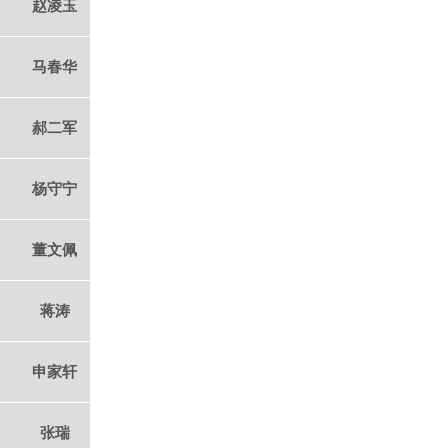
赵凌玉
马春华
郝二军
杨守宁
董文佩
蒋涛
申家轩
张瑞