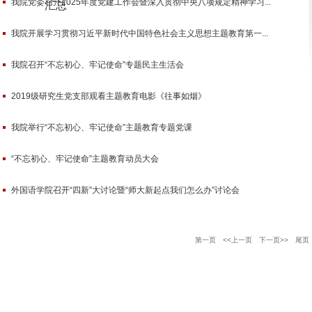
我院党委召开2025年度党建工作会暨深入贯彻中央八项规定精神学习...
汇总
我院开展学习贯彻习近平新时代中国特色社会主义思想主题教育第一...
我院召开“不忘初心、牢记使命”专题民主生活会
2019级研究生党支部观看主题教育电影《往事如烟》
我院举行“不忘初心、牢记使命”主题教育专题党课
“不忘初心、牢记使命”主题教育动员大会
外国语学院召开“四新”大讨论暨“师大新起点我们怎么办”讨论会
第一页
<<上一页
下一页>>
尾页