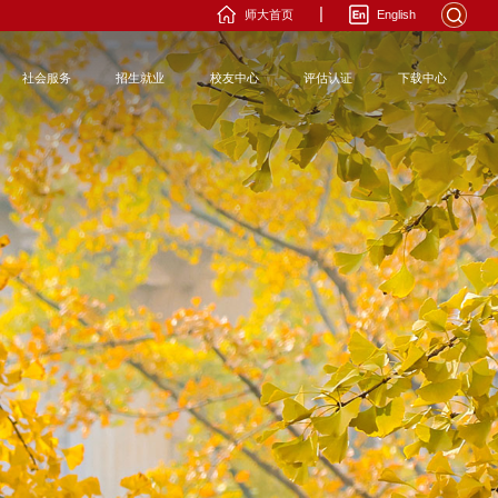
|
师大首页
English
社会服务
招生就业
校友中心
评估认证
下载中心