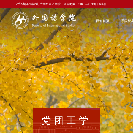
欢迎访问河南师范大学外国语学院！当前时间：
2026年8月9日 星期日
网站首页
学院概
党团工学