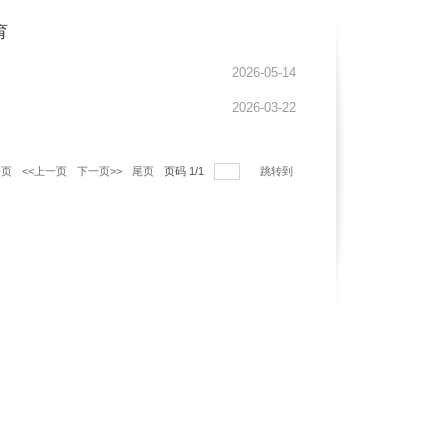
育
2026-05-14
2026-03-22
一页
<<上一页
下一页>>
尾页
页码
1
/
1
跳转到