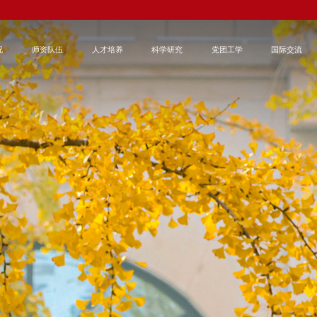
况
师资队伍
人才培养
科学研究
党团工学
国际交流