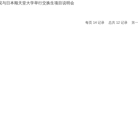
院与日本顺天堂大学举行交换生项目说明会
每页
14
记录
总共
12
记录
第