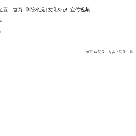
位置：
首页
学院概况
文化标识
宣传视频
片
片
每页
14
记录
总共
2
记录
第