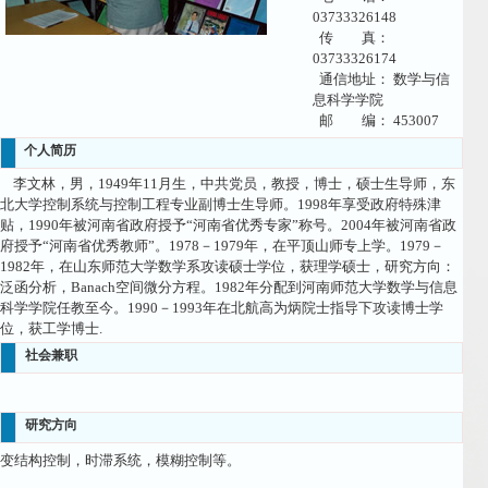
03733326148
传 真：
03733326174
通信地址： 数学与信
息科学学院
邮 编： 453007
个人简历
李文林，男，1949年11月生，中共党员，教授，博士，硕士生导师，东
北大学控制系统与控制工程专业副博士生导师。1998年享受政府特殊津
贴，1990年被河南省政府授予“河南省优秀专家”称号。2004年被河南省政
府授予“河南省优秀教师”。1978－1979年，在平顶山师专上学。1979－
1982年，在山东师范大学数学系攻读硕士学位，获理学硕士，研究方向：
泛函分析，Banach空间微分方程。1982年分配到河南师范大学数学与信息
科学学院任教至今。1990－1993年在北航高为炳院士指导下攻读博士学
位，获工学博士.
社会兼职
研究方向
变结构控制，时滞系统，模糊控制等。