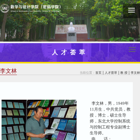
人才荟萃
李文林
当前位置：
首页
人才荟萃
教 授
李文林
李文林，男，1949年
11月生，中共党员，教
授，博士，硕士生导
师，东北大学控制系统
与控制工程专业副博士
生导师。
电 话：