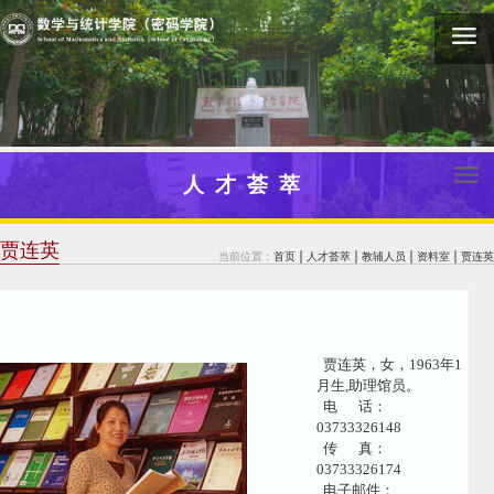
人才荟萃
贾连英
当前位置：
首页
人才荟萃
教辅人员
资料室
贾连英
贾连英，女，1963年1
月生,助理馆员。
电 话：
03733326148
传 真：
03733326174
电子邮件：